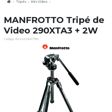
Tripés
Kits Vídeo
MANFROTTO Tripé de
Video 290XTA3 + 2W
Código: 8024221647785