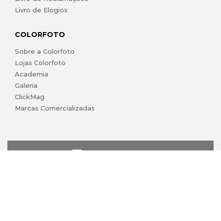
Livro de Elogios
COLORFOTO
Sobre a Colorfoto
Lojas Colorfoto
Academia
Galeria
ClickMag
Marcas Comercializadas
lojaonline@colorfoto.pt
© 2026 COLORFOTO marca comercial da Barreiros da Silva,
Lda. Todos os direitos reservados