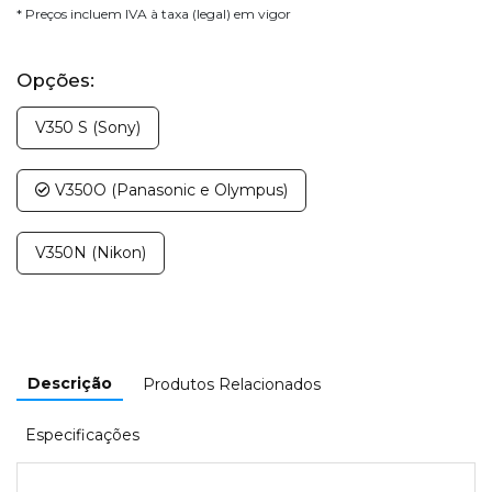
* Preços incluem IVA à taxa (legal) em vigor
Opções:
V350 S (Sony)
V350O (Panasonic e Olympus)
V350N (Nikon)
Descrição
Produtos Relacionados
Especificações