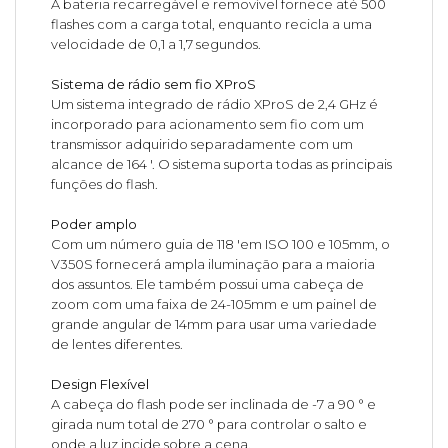
A bateria recarregável e removível fornece até 500
flashes com a carga total, enquanto recicla a uma
velocidade de 0,1 a 1,7 segundos.
Sistema de rádio sem fio XProS
Um sistema integrado de rádio XProS de 2,4 GHz é
incorporado para acionamento sem fio com um
transmissor adquirido separadamente com um
alcance de 164 '. O sistema suporta todas as principais
funções do flash.
Poder amplo
Com um número guia de 118 'em ISO 100 e 105mm, o
V350S fornecerá ampla iluminação para a maioria
dos assuntos. Ele também possui uma cabeça de
zoom com uma faixa de 24-105mm e um painel de
grande angular de 14mm para usar uma variedade
de lentes diferentes.
Design Flexível
A cabeça do flash pode ser inclinada de -7 a 90 ° e
girada num total de 270 ° para controlar o salto e
onde a luz incide sobre a cena.