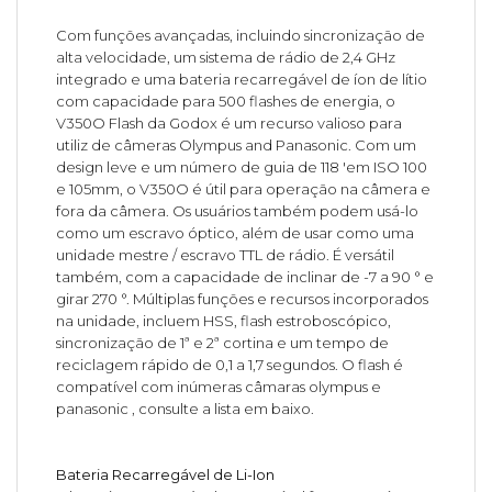
Com funções avançadas, incluindo sincronização de
alta velocidade, um sistema de rádio de 2,4 GHz
integrado e uma bateria recarregável de íon de lítio
com capacidade para 500 flashes de energia, o
V350O Flash da Godox é um recurso valioso para
utiliz de câmeras Olympus and Panasonic. Com um
design leve e um número de guia de 118 'em ISO 100
e 105mm, o V350O é útil para operação na câmera e
fora da câmera. Os usuários também podem usá-lo
como um escravo óptico, além de usar como uma
unidade mestre / escravo TTL de rádio. É versátil
também, com a capacidade de inclinar de -7 a 90 ° e
girar 270 °. Múltiplas funções e recursos incorporados
na unidade, incluem HSS, flash estroboscópico,
sincronização de 1ª e 2ª cortina e um tempo de
reciclagem rápido de 0,1 a 1,7 segundos. O flash é
compatível com inúmeras câmaras olympus e
panasonic , consulte a lista em baixo.
Bateria Recarregável de Li-Ion