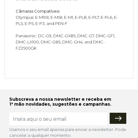
Câmaras Compatíveis
Olympus: E-M10II, E-M5II, E-M1, E-PL8, E-PL7, E-PL6, E-
PL5, E-P5, E-P3, and PEN-F
Panasonic: DC-G9, DMC-GX85, DMC-G7, DMC-GF1,
DMC-LX100, DMC-G85, DMC-GH4, and DMC-
FZ2500GK
Subscreva a nossa newsletter e receba em
1ª mão novidades, sugestões e campanhas.
Usamos o seu email apenas para enviar a newsletter. Pode
cancelar a qualquer momento.