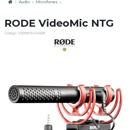
Áudio
Microfones
RODE VideoMic NTG
Código: 0698813006618