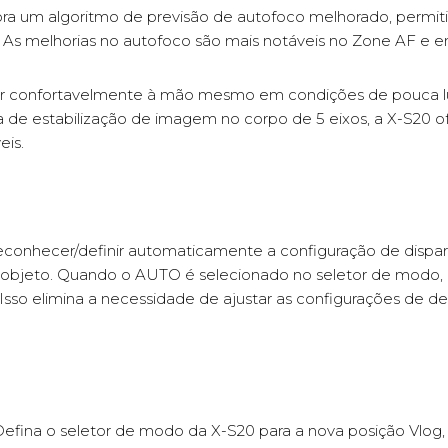
pora um algoritmo de previsão de autofoco melhorado, per
s melhorias no autofoco são mais notáveis no Zone AF e em 
far confortavelmente à mão mesmo em condições de pouca luz
 de estabilização de imagem no corpo de 5 eixos, a X-S20 of
eis.
onhecer/definir automaticamente a configuração de dispar
 objeto. Quando o AUTO é selecionado no seletor de modo,
Isso elimina a necessidade de ajustar as configurações de 
efina o seletor de modo da X-S20 para a nova posição Vlog, 