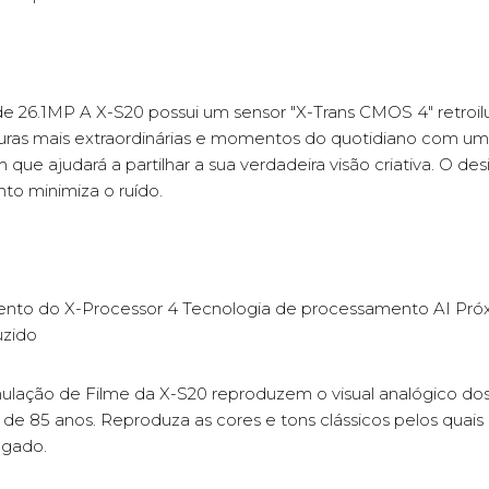
e 26.1MP A X-S20 possui um sensor "X-Trans CMOS 4" retroi
uras mais extraordinárias e momentos do quotidiano com uma 
que ajudará a partilhar a sua verdadeira visão criativa. O des
o minimiza o ruído.
nto do X-Processor 4 Tecnologia de processamento AI Pró
zido
lação de Filme da X-S20 reproduzem o visual analógico dos f
 de 85 anos. Reproduza as cores e tons clássicos pelos quais
egado.