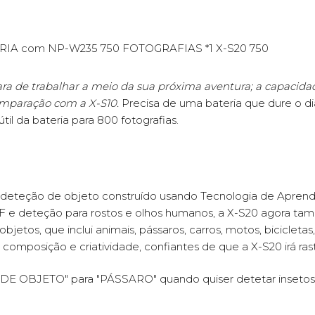
IA com NP-W235 750 FOTOGRAFIAS *1 X-S20 750
ra de trabalhar a meio da sua próxima aventura; a capacid
omparação com a X-S10.
Precisa de uma bateria que dure o d
il da bateria para 800 fotografias.
 deteção de objeto construído usando Tecnologia de Apren
AF e deteção para rostos e olhos humanos, a X-S20 agora ta
s, que inclui animais, pássaros, carros, motos, bicicletas, 
composição e criatividade, confiantes de que a X-S20 irá ras
 OBJETO" para "PÁSSARO" quando quiser detetar insetos e