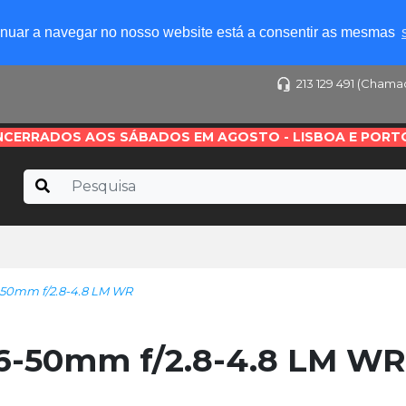
tinuar a navegar no nosso website está a consentir as mesmas
213 129 491 (Chama
NCERRADOS AOS SÁBADOS EM AGOSTO - LISBOA E PORT
-50mm f/2.8-4.8 LM WR
16-50mm f/2.8-4.8 LM WR