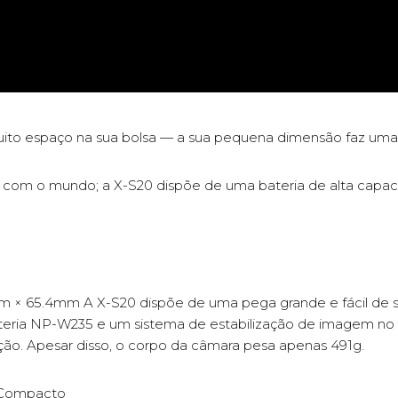
ito espaço na sua bolsa — a sua pequena dimensão faz uma 
ória com o mundo; a X-S20 dispõe de uma bateria de alta capa
× 65.4mm A X-S20 dispõe de uma pega grande e fácil de se
eria NP-W235 e um sistema de estabilização de imagem no c
ão. Apesar disso, o corpo da câmara pesa apenas 491g.
 Compacto