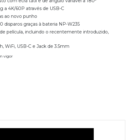
o com ecrã tátil e de ângulo variável a 180º
g a 4K/60P através de USB-C
as ao novo punho
0 disparos graças à bateria NP-W235
e película, incluindo o recentemente introduzido,
th, WiFi, USB-C e Jack de 3.5mm
em vigor