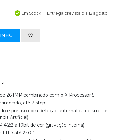
Em Stock
Entrega prevista dia 12 agosto
RINHO
s:
 de 26.1MP combinado com o X-Processor 5
rimorado, até 7 stops
do e preciso com deteção automática de sujeitos,
ia Artificial)
4:2:2 a 10bit de cor (gravação interna)
 a FHD até 240P