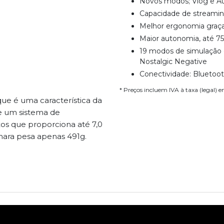
Novos modos; Vlog e Aut
Capacidade de streamin
Melhor ergonomia graç
Maior autonomia, até 75
19 modos de simulação d
Nostalgic Negative
Conectividade: Bluetoo
* Preços incluem IVA à taxa (legal) 
que é uma característica da
e um sistema de
xos que proporciona até 7,0
mara pesa apenas 491g.