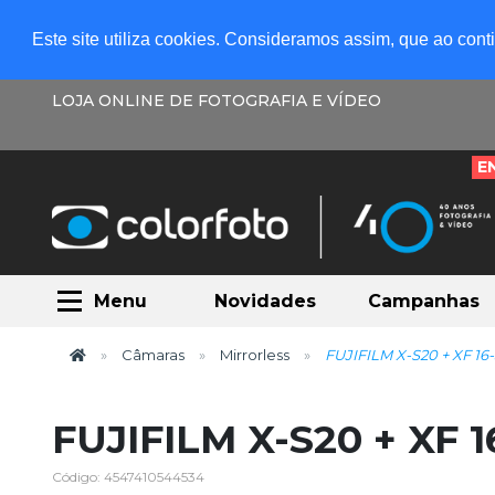
Este site utiliza cookies. Consideramos assim, que ao con
LOJA ONLINE DE FOTOGRAFIA E VÍDEO
E
Menu
Novidades
Campanhas
Câmaras
Mirrorless
FUJIFILM X-S20 + XF 16
FUJIFILM X-S20 + XF 
Código: 4547410544534