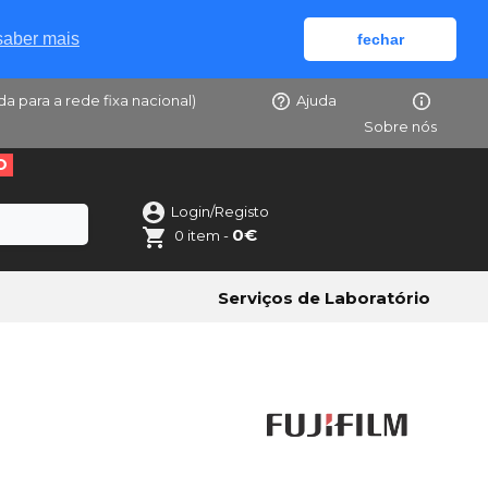
saber mais
fechar
da para a rede fixa nacional)
Ajuda
Sobre nós
O
Login/Registo
0€
0 item -
Serviços de Laboratório