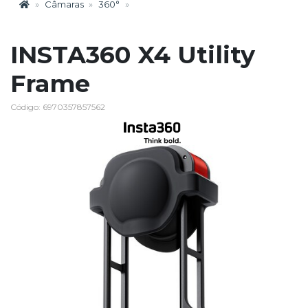
Câmaras
360°
INSTA360 X4 Utility
Frame
Código: 6970357857562