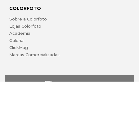
COLORFOTO
Sobre a Colorfoto
Lojas Colorfoto
Academia
Galeria
ClickMag
Marcas Comercializadas
lojaonline@colorfoto.pt
© 2026 COLORFOTO de Barreiros da Silva, Lda. Todos os
direitos reservados