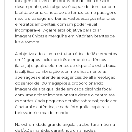
focagem flexível e um obturador de folha de alto
desempenho, esta objetiva é capaz de dominar com
facilidade uma variedade de temas, como paisagens
naturais, paisagens urbanas, vastos espaços interiores
e retratos ambientais, com um poder visual
incomparável. Agarre esta objetiva para criar
imagens únicas e mergulhe em histórias vibrantes de
luz e sombra.
A objetiva adota uma estrutura ótica de 16 elementos
em 12 grupos, incluindo três elementos asféricos
(laranja) e quatro elementos de dispersão extra baixa
(azul). Esta combinação suprime eficazmente as
aberrações e atende às exigências de alta resolução
do sensor de 100 megapíxeis, proporcionando
imagens de alta qualidade em cada distância focal,
com uma nitidez impressionante desde o centro até
às bordas. Cada pequeno detalhe sobressai; cada cor
é natural e autêntica, e cada fotografia captura a
beleza intrínseca do mundo.
Na extremidade grande angular, a abertura máxima
de f/3.2 é mantida, garantindo uma nitidez