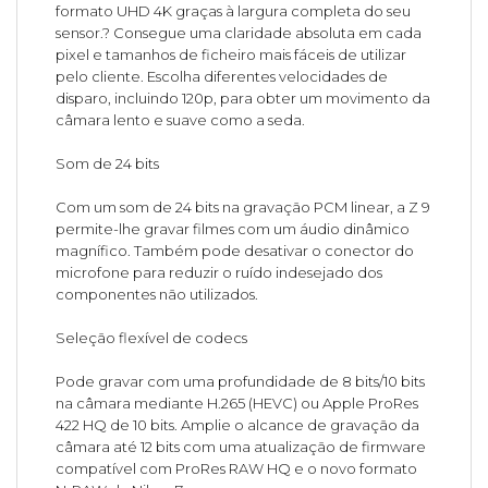
formato UHD 4K graças à largura completa do seu
sensor.? Consegue uma claridade absoluta em cada
pixel e tamanhos de ficheiro mais fáceis de utilizar
pelo cliente. Escolha diferentes velocidades de
disparo, incluindo 120p, para obter um movimento da
câmara lento e suave como a seda.
Som de 24 bits
Com um som de 24 bits na gravação PCM linear, a Z 9
permite-lhe gravar filmes com um áudio dinâmico
magnífico. Também pode desativar o conector do
microfone para reduzir o ruído indesejado dos
componentes não utilizados.
Seleção flexível de codecs
Pode gravar com uma profundidade de 8 bits/10 bits
na câmara mediante H.265 (HEVC) ou Apple ProRes
422 HQ de 10 bits. Amplie o alcance de gravação da
câmara até 12 bits com uma atualização de firmware
compatível com ProRes RAW HQ e o novo formato