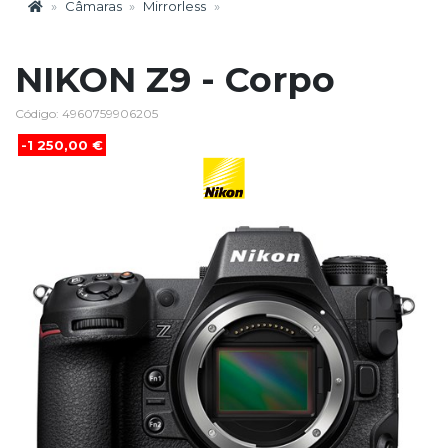
Câmaras
Mirrorless
NIKON Z9 - Corpo
Código: 4960759906205
-1 250,00 €