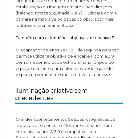
integrada, a Z 9 pode oferecer até 6 stops de
estabilização da imagem em até cinco direções
(balanço, rotação, guinada, X e Y).¹¹ Dispare com a
câmara na mão a velocidades do obturador mais
lentas sem sacrificar a nitidez.
Também com as lendárias objetivas de encaixe F
O adaptador de encaixe FTZ II de segunda geração
permite utilizar a objetiva de encaixe F com a Z 9
com uma comodidade extraordinária. Dispõe de
espaço suficiente para colocar os dedos quando
dispara na vertical, mesmo se estiver a usar luvas.
Iluminação criativa sem
precedentes
Grandes acontecimentos. Sessões fotográficas de
moda de alto conceito. Desportos urbanos a um
ritmo alucinante. A Z 9 é compatível com
Speedlights e sistemas de Speedlights adequados