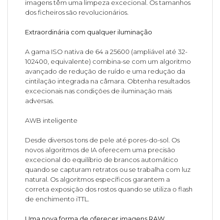
imagens têm uma limpeza excecional. Os tamanhos
dos ficheiros são revolucionários.
Extraordinária com qualquer iluminação
A gama ISO nativa de 64 a 25600 (ampliável até 32-
102400, equivalente) combina-se com um algoritmo
avançado de redução de ruído e uma redução da
cintilação integrada na câmara. Obtenha resultados
excecionais nas condições de iluminação mais
adversas.
AWB inteligente
Desde diversos tons de pele até pores-do-sol. Os
novos algoritmos de IA oferecem uma precisão
excecional do equilíbrio de brancos automático
quando se capturam retratos ou se trabalha com luz
natural. Os algoritmos específicos garantem a
correta exposição dos rostos quando se utiliza o flash
de enchimento iTTL.
Uma nova forma de oferecer imagens RAW