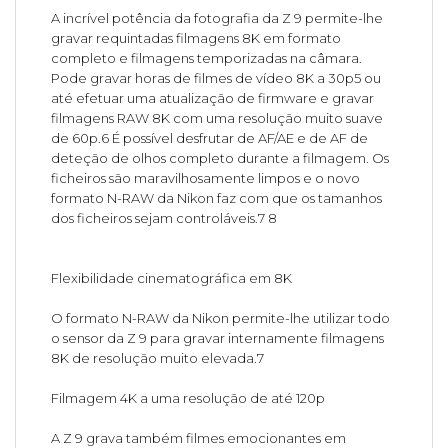
A incrível potência da fotografia da Z 9 permite-lhe
gravar requintadas filmagens 8K em formato
completo e filmagens temporizadas na câmara.
Pode gravar horas de filmes de vídeo 8K a 30p5 ou
até efetuar uma atualização de firmware e gravar
filmagens RAW 8K com uma resolução muito suave
de 60p.6 É possível desfrutar de AF/AE e de AF de
deteção de olhos completo durante a filmagem. Os
ficheiros são maravilhosamente limpos e o novo
formato N-RAW da Nikon faz com que os tamanhos
dos ficheiros sejam controláveis.7 8
Flexibilidade cinematográfica em 8K
O formato N-RAW da Nikon permite-lhe utilizar todo
o sensor da Z 9 para gravar internamente filmagens
8K de resolução muito elevada.7
Filmagem 4K a uma resolução de até 120p
A Z 9 grava também filmes emocionantes em