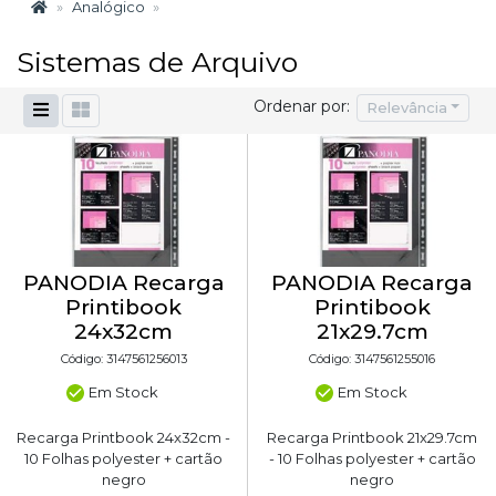
Analógico
Sistemas de Arquivo
Ordenar por:
Relevância
PANODIA Recarga
PANODIA Recarga
Printibook
Printibook
24x32cm
21x29.7cm
Código: 3147561256013
Código: 3147561255016
Em Stock
Em Stock
Recarga Printbook 24x32cm -
Recarga Printbook 21x29.7cm
10 Folhas polyester + cartão
- 10 Folhas polyester + cartão
negro
negro