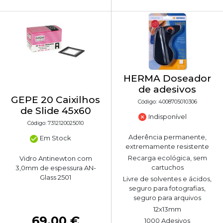
HERMA Doseador
de adesivos
GEPE 20 Caixilhos
Código: 4008705010306
de Slide 45x60
Indisponível
Código: 7312120025010
Aderência permanente,
Em Stock
extremamente resistente
Recarga ecológica, sem
Vidro Antinewton com
cartuchos
3,0mm de espessura AN-
Glass 2501
Livre de solventes e ácidos,
seguro para fotografias,
seguro para arquivos
12x13mm
69,00 €
1000 Adesivos