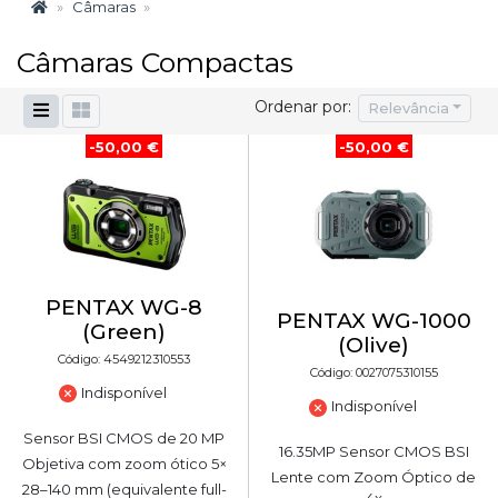
Câmaras
Câmaras Compactas
Ordenar por:
Relevância
-50,00 €
-50,00 €
PENTAX WG-8
PENTAX WG-1000
(Green)
(Olive)
Código: 4549212310553
Código: 0027075310155
Indisponível
Indisponível
Sensor BSI CMOS de 20 MP
16.35MP Sensor CMOS BSI
Objetiva com zoom ótico 5×
Lente com Zoom Óptico de
28–140 mm (equivalente full-