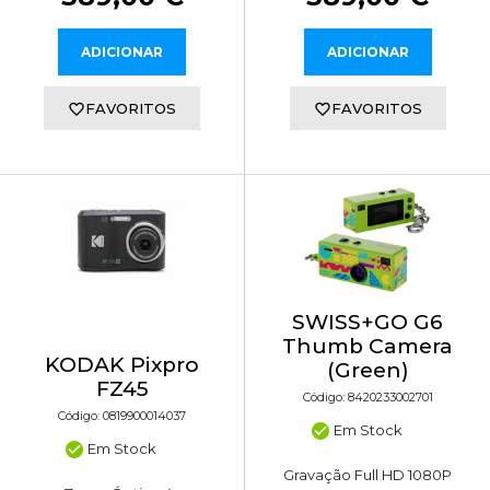
ADICIONAR
ADICIONAR
FAVORITOS
FAVORITOS
SWISS+GO G6
Thumb Camera
KODAK Pixpro
(Green)
FZ45
Código: 8420233002701
Código: 0819900014037
Em Stock
Em Stock
Gravação Full HD 1080P