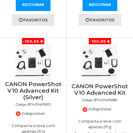
ADICIONAR
ADICIONAR
FAVORITOS
FAVORITOS
-100,99 €
-100,99 €
CANON PowerShot
CANON PowerShot
V10 Advanced Kit
V10 Advanced Kit
(Silver)
Código: 8714574676982
Código: 8714574676913
Indisponível
Indisponível
Compacta e leve com
Compacta e leve com
apenas 211 g
apenas 211 g