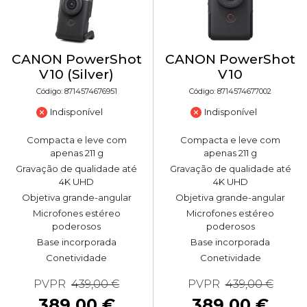
CANON PowerShot
CANON PowerShot
V10 (Silver)
V10
Código: 8714574676951
Código: 8714574677002
Indisponível
Indisponível
Compacta e leve com
Compacta e leve com
apenas 211 g
apenas 211 g
Gravação de qualidade até
Gravação de qualidade até
4K UHD
4K UHD
Objetiva grande-angular
Objetiva grande-angular
Microfones estéreo
Microfones estéreo
poderosos
poderosos
Base incorporada
Base incorporada
Conetividade
Conetividade
PVPR
439,00 €
PVPR
439,00 €
389,00 €
389,00 €