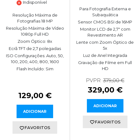
Indisponível
Para Fotografia Externa e
Subaquática
Resolução Máxima de
Fotografias 18 MP
Sensor CMOS BSI de 16MP
Resolução Máxima de Vídeo
Monitor LCD de 2,7" com
1080p Full HD
Revestimento AR
Zoom Óptico: 8x
Lente com Zoom Óptico de
5x
Ecrã TFT de 2,7 polegadas
Luz de Anel Integrada
ISO Configurações: Auto, 50,
100, 200, 400, 800, 1600
Gravação de Filme em Full
HD
Flash Incluído: Sim
PVPR
379,00 €
329,00 €
129,00 €
ADICIONAR
ADICIONAR
FAVORITOS
FAVORITOS