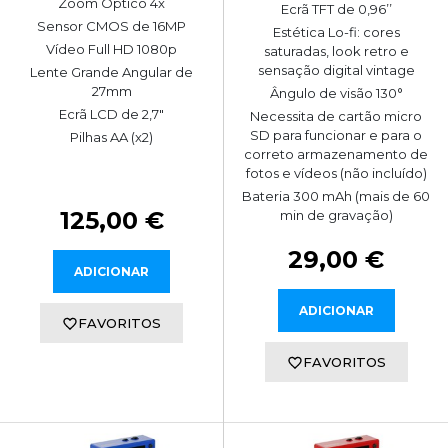
Zoom Óptico 4x
Ecrã TFT de 0,96’’
Sensor CMOS de 16MP
Estética Lo-fi: cores
Vídeo Full HD 1080p
saturadas, look retro e
sensação digital vintage
Lente Grande Angular de
27mm
Ângulo de visão 130°
Ecrã LCD de 2,7"
Necessita de cartão micro
SD para funcionar e para o
Pilhas AA (x2)
correto armazenamento de
fotos e vídeos (não incluído)
Bateria 300 mAh (mais de 60
125,00 €
min de gravação)
29,00 €
ADICIONAR
ADICIONAR
FAVORITOS
FAVORITOS