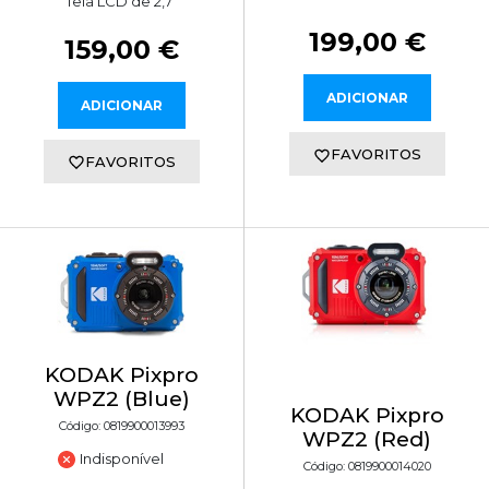
Tela LCD de 2,7"
199,00 €
159,00 €
ADICIONAR
ADICIONAR
FAVORITOS
FAVORITOS
KODAK Pixpro
WPZ2 (Blue)
KODAK Pixpro
Código: 0819900013993
WPZ2 (Red)
Indisponível
Código: 0819900014020