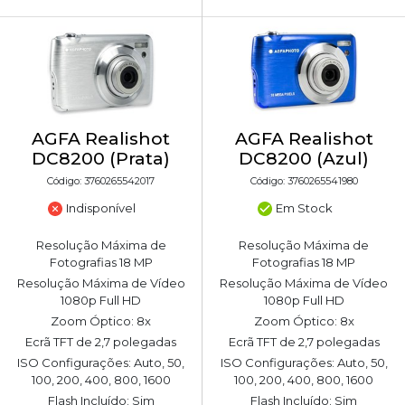
AGFA Realishot
AGFA Realishot
DC8200 (Prata)
DC8200 (Azul)
Código: 3760265542017
Código: 3760265541980
Indisponível
Em Stock
Resolução Máxima de
Resolução Máxima de
Fotografias 18 MP
Fotografias 18 MP
Resolução Máxima de Vídeo
Resolução Máxima de Vídeo
1080p Full HD
1080p Full HD
Zoom Óptico: 8x
Zoom Óptico: 8x
Ecrã TFT de 2,7 polegadas
Ecrã TFT de 2,7 polegadas
ISO Configurações: Auto, 50,
ISO Configurações: Auto, 50,
100, 200, 400, 800, 1600
100, 200, 400, 800, 1600
Flash Incluído: Sim
Flash Incluído: Sim