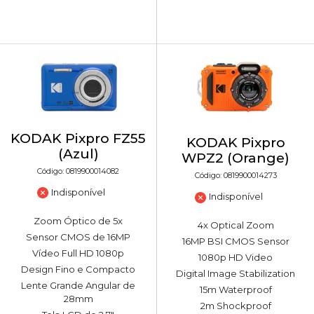
KODAK Pixpro FZ55
KODAK Pixpro
(Azul)
WPZ2 (Orange)
Código: 0819900014082
Código: 0819900014273
Indisponível
Indisponível
Zoom Óptico de 5x
4x Optical Zoom
Sensor CMOS de 16MP
16MP BSI CMOS Sensor
Vídeo Full HD 1080p
1080p HD Video
Design Fino e Compacto
Digital Image Stabilization
Lente Grande Angular de
15m Waterproof
28mm
2m Shockproof