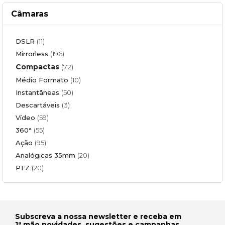
Câmaras
DSLR
(11)
Mirrorless
(196)
Compactas
(72)
Médio Formato
(10)
Instantâneas
(50)
Descartáveis
(3)
Vídeo
(59)
360°
(55)
Ação
(95)
Analógicas 35mm
(20)
PTZ
(20)
Subscreva a nossa newsletter e receba em
1ª mão novidades, sugestões e campanhas.