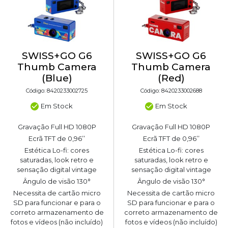
SWISS+GO G6
SWISS+GO G6
Thumb Camera
Thumb Camera
(Blue)
(Red)
Código: 8420233002725
Código: 8420233002688
Em Stock
Em Stock
Gravação Full HD 1080P
Gravação Full HD 1080P
Ecrã TFT de 0,96’’
Ecrã TFT de 0,96’’
Estética Lo-fi: cores
Estética Lo-fi: cores
saturadas, look retro e
saturadas, look retro e
sensação digital vintage
sensação digital vintage
Ângulo de visão 130°
Ângulo de visão 130°
Necessita de cartão micro
Necessita de cartão micro
SD para funcionar e para o
SD para funcionar e para o
correto armazenamento de
correto armazenamento de
fotos e vídeos (não incluído)
fotos e vídeos (não incluído)