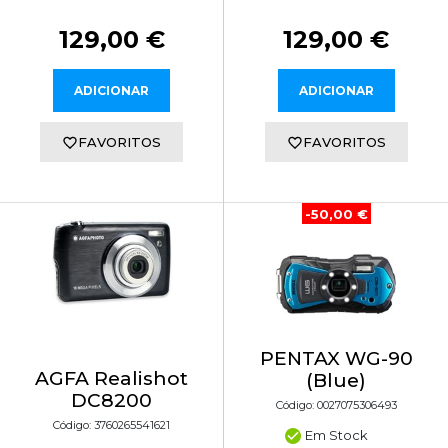
129,00 €
129,00 €
ADICIONAR
ADICIONAR
FAVORITOS
FAVORITOS
-50,00 €
PENTAX WG-90
AGFA Realishot
(Blue)
DC8200
Código: 0027075306493
Código: 3760265541621
Em Stock