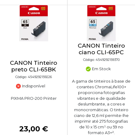
CANON Tinteiro
ciano CLI-65PC
Código: 4549292159370
CANON Tinteiro
preto CLI-65BK
Em Stock
Código: 4549292159226
A gama de tinteiros à base de
Indisponível
corantes ChromaLife100+
proporciona fotografias
PIXMA PRO-200 Printer
vibrantes e de qualidade
deslumbrante, a cores e
monocromáticas. O tinteiro
ciano de 12,6 ml permite-lhe
imprimir até 275 fotografias
23,00 €
de 10 x 15 cm¹ ou 59 no
formato A3+².