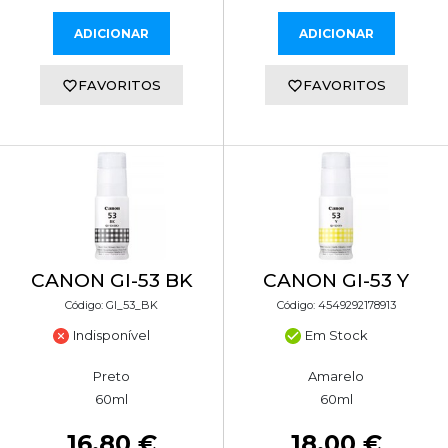
ADICIONAR
ADICIONAR
FAVORITOS
FAVORITOS
CANON GI-53 BK
CANON GI-53 Y
Código: GI_53_BK
Código: 4549292178913
Indisponível
Em Stock
Preto
Amarelo
60ml
60ml
16,80 €
18,00 €