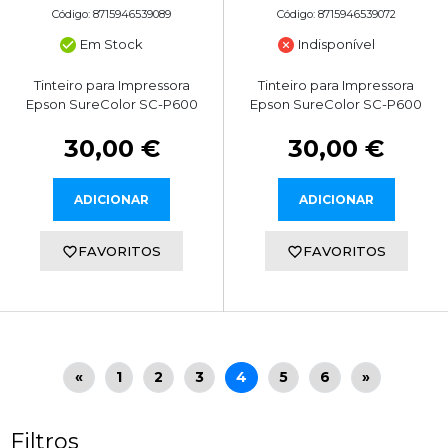
Código: 8715946539089
Código: 8715946539072
Em Stock
Indisponível
Tinteiro para Impressora
Tinteiro para Impressora
Epson SureColor SC-P600
Epson SureColor SC-P600
30,00 €
30,00 €
ADICIONAR
ADICIONAR
FAVORITOS
FAVORITOS
«
1
2
3
4
5
6
»
Filtros