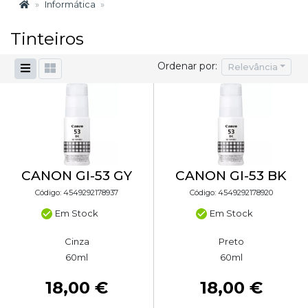
Informática
Tinteiros
Ordenar por:
Relevância
CANON GI-53 GY
CANON GI-53 BK
Código: 4549292178937
Código: 4549292178920
Em Stock
Em Stock
Cinza
Preto
60ml
60ml
18,00 €
18,00 €