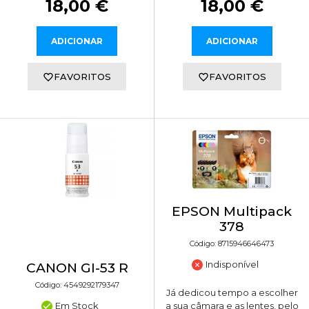
18,00 €
18,00 €
ADICIONAR
ADICIONAR
FAVORITOS
FAVORITOS
EPSON Multipack
378
Código: 8715946646473
Indisponível
CANON GI-53 R
Código: 4549292179347
Já dedicou tempo a escolher
Em Stock
a sua câmara e as lentes, pelo