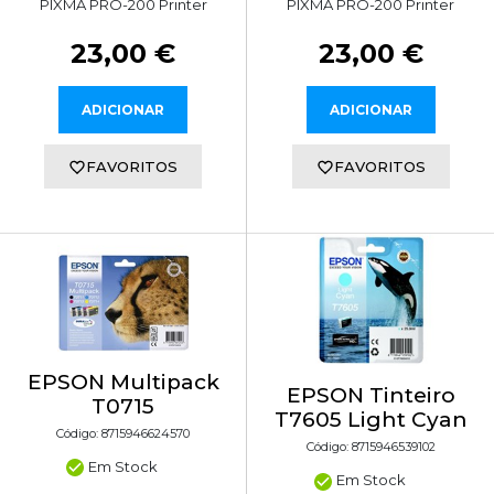
PIXMA PRO-200 Printer
PIXMA PRO-200 Printer
23,00 €
23,00 €
ADICIONAR
ADICIONAR
FAVORITOS
FAVORITOS
EPSON Multipack
EPSON Tinteiro
T0715
T7605 Light Cyan
Código: 8715946624570
Código: 8715946539102
Em Stock
Em Stock