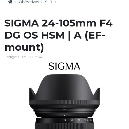
Objectivas
SLR
SIGMA 24-105mm F4
DG OS HSM | A (EF-
mount)
Código: 0085126635541