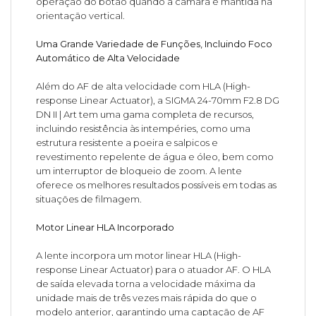
operação do botão quando a câmara é mantida na
orientação vertical.
Uma Grande Variedade de Funções, Incluindo Foco
Automático de Alta Velocidade
Além do AF de alta velocidade com HLA (High-
response Linear Actuator), a SIGMA 24-70mm F2.8 DG
DN II | Art tem uma gama completa de recursos,
incluindo resistência às intempéries, como uma
estrutura resistente a poeira e salpicos e
revestimento repelente de água e óleo, bem como
um interruptor de bloqueio de zoom. A lente
oferece os melhores resultados possíveis em todas as
situações de filmagem.
Motor Linear HLA Incorporado
A lente incorpora um motor linear HLA (High-
response Linear Actuator) para o atuador AF. O HLA
de saída elevada torna a velocidade máxima da
unidade mais de três vezes mais rápida do que o
modelo anterior, garantindo uma captação de AF