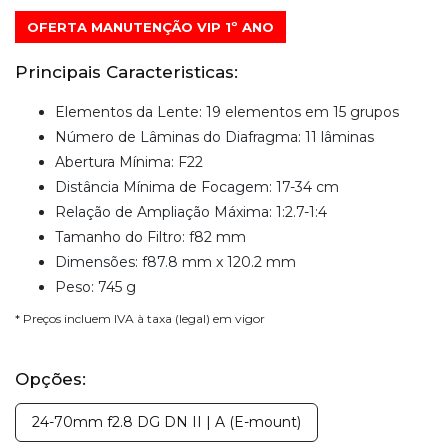
OFERTA MANUTENÇÃO VIP 1º ANO
Principais Caracteristicas:
Elementos da Lente: 19 elementos em 15 grupos
Número de Lâminas do Diafragma: 11 lâminas
Abertura Mínima: F22
Distância Mínima de Focagem: 17-34 cm
Relação de Ampliação Máxima: 1:2.7-1:4
Tamanho do Filtro: f82 mm
Dimensões: f87.8 mm x 120.2 mm
Peso: 745 g
* Preços incluem IVA à taxa (legal) em vigor
Opções:
24-70mm f2.8 DG DN II | A (E-mount)