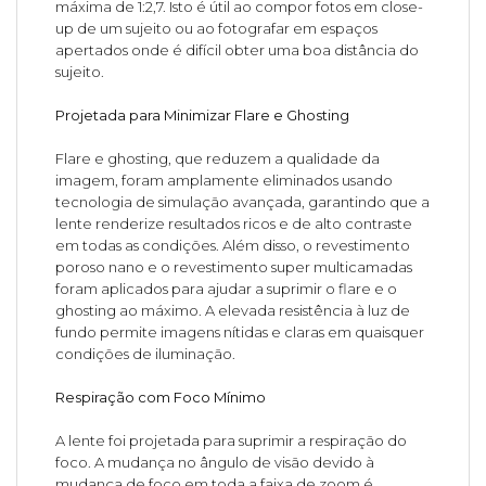
máxima de 1:2,7. Isto é útil ao compor fotos em close-
up de um sujeito ou ao fotografar em espaços
apertados onde é difícil obter uma boa distância do
sujeito.
Projetada para Minimizar Flare e Ghosting
Flare e ghosting, que reduzem a qualidade da
imagem, foram amplamente eliminados usando
tecnologia de simulação avançada, garantindo que a
lente renderize resultados ricos e de alto contraste
em todas as condições. Além disso, o revestimento
poroso nano e o revestimento super multicamadas
foram aplicados para ajudar a suprimir o flare e o
ghosting ao máximo. A elevada resistência à luz de
fundo permite imagens nítidas e claras em quaisquer
condições de iluminação.
Respiração com Foco Mínimo
A lente foi projetada para suprimir a respiração do
foco. A mudança no ângulo de visão devido à
mudança de foco em toda a faixa de zoom é