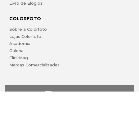
Livro de Elogios
COLORFOTO
Sobre a Colorfoto
Lojas Colorfoto
Academia
Galeria
ClickMag
Marcas Comercializadas
lojaonline@colorfoto.pt
© 2026 COLORFOTO marca comercial da Barreiros da Silva,
Lda. Todos os direitos reservados