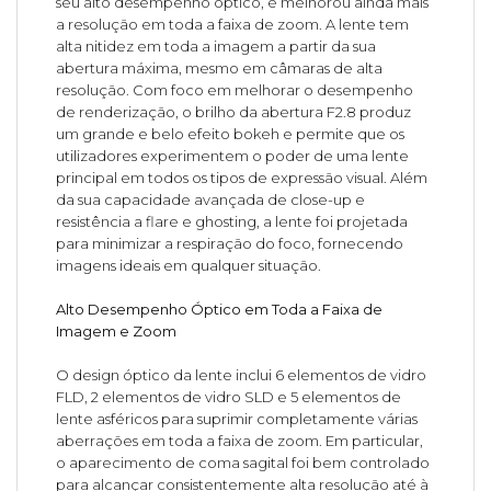
seu alto desempenho óptico, e melhorou ainda mais
a resolução em toda a faixa de zoom. A lente tem
alta nitidez em toda a imagem a partir da sua
abertura máxima, mesmo em câmaras de alta
resolução. Com foco em melhorar o desempenho
de renderização, o brilho da abertura F2.8 produz
um grande e belo efeito bokeh e permite que os
utilizadores experimentem o poder de uma lente
principal em todos os tipos de expressão visual. Além
da sua capacidade avançada de close-up e
resistência a flare e ghosting, a lente foi projetada
para minimizar a respiração do foco, fornecendo
imagens ideais em qualquer situação.
Alto Desempenho Óptico em Toda a Faixa de
Imagem e Zoom
O design óptico da lente inclui 6 elementos de vidro
FLD, 2 elementos de vidro SLD e 5 elementos de
lente asféricos para suprimir completamente várias
aberrações em toda a faixa de zoom. Em particular,
o aparecimento de coma sagital foi bem controlado
para alcançar consistentemente alta resolução até à