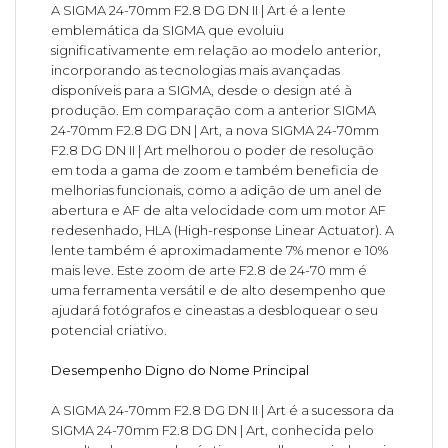
A SIGMA 24-70mm F2.8 DG DN II | Art é a lente
emblemática da SIGMA que evoluiu
significativamente em relação ao modelo anterior,
incorporando as tecnologias mais avançadas
disponíveis para a SIGMA, desde o design até à
produção. Em comparação com a anterior SIGMA
24-70mm F2.8 DG DN | Art, a nova SIGMA 24-70mm
F2.8 DG DN II | Art melhorou o poder de resolução
em toda a gama de zoom e também beneficia de
melhorias funcionais, como a adição de um anel de
abertura e AF de alta velocidade com um motor AF
redesenhado, HLA (High-response Linear Actuator). A
lente também é aproximadamente 7% menor e 10%
mais leve. Este zoom de arte F2.8 de 24-70 mm é
uma ferramenta versátil e de alto desempenho que
ajudará fotógrafos e cineastas a desbloquear o seu
potencial criativo.
Desempenho Digno do Nome Principal
A SIGMA 24-70mm F2.8 DG DN II | Art é a sucessora da
SIGMA 24-70mm F2.8 DG DN | Art, conhecida pelo