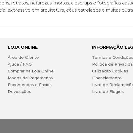
sagens, retratos, naturezas-mortas, close-ups e fotografias casua
l expressivo em arquitetura, céus estrelados e muitas outra
LOJA ONLINE
INFORMAÇÃO LE
Área de Cliente
Termos e Condiçõe
Ajuda / FAQ
Política de Privacid
Comprar na Loja Online
Utilização Cookies
Modos de Pagamento
Financiamento
Encomendas e Envios
Livro de Reclamaçõ
Devoluções
Livro de Elogios