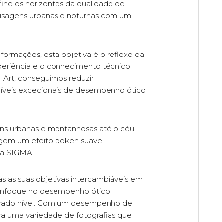
ine os horizontes da qualidade de
paisagens urbanas e noturnas com um
formações, esta objetiva é o reflexo da
periência e o conhecimento técnico
Art, conseguimos reduzir
 níveis excecionais de desempenho ótico
ens urbanas e montanhosas até o céu
igem um efeito bokeh suave.
da SIGMA.
as as suas objetivas intercambiáveis em
m enfoque no desempenho ótico
elevado nível. Com um desempenho de
ra uma variedade de fotografias que