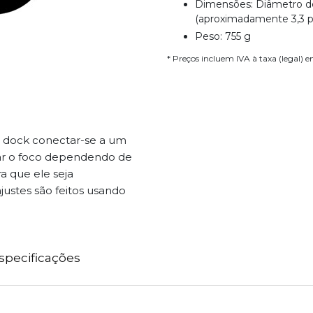
Dimensões: Diâmetro d
(aproximadamente 3,3 p
Peso: 755 g
* Preços incluem IVA à taxa (legal) 
B dock conectar-se a um
ar o foco dependendo de
ra que ele seja
ustes são feitos usando
specificações