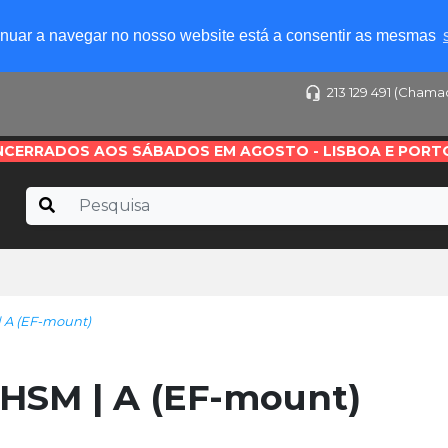
tinuar a navegar no nosso website está a consentir as mesmas
213 129 491 (Chama
NCERRADOS AOS SÁBADOS EM AGOSTO - LISBOA E PORT
 A (EF-mount)
HSM | A (EF-mount)