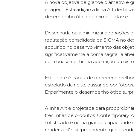
A nova objetiva de grande diâmetro e g
imagem. Esta adição à linha Art destaca
desempenho ótico de primeira classe.
Desenhada para minimizar aberrações e p
reputação consolidada da SIGMA no desi
adquirido no desenvolvimento das obje
significativamente a coma sagital, a ab
com quase nenhuma aberração ou disto
Esta lente é capaz de oferecer o melho
estrelado da noite, passando por fotog
Experimente o desempenho ótico surpree
A linha Art é projetada para proporciona
três linhas de produtos: Contemporary,
sofisticado e numa grande capacidade e
renderização surpreendente que atende 