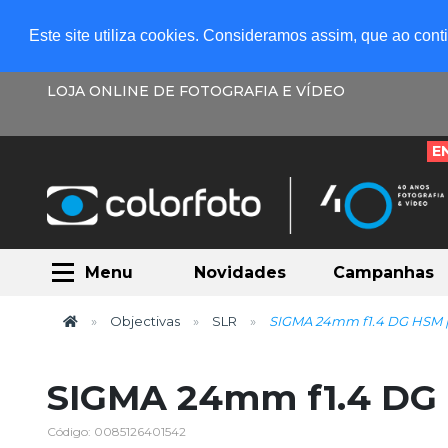
Este site utiliza cookies. Consideramos assim, que ao con
LOJA ONLINE DE FOTOGRAFIA E VÍDEO
E
Menu
Novidades
Campanhas
Objectivas
SLR
SIGMA 24mm f1.4 DG HSM |
SIGMA 24mm f1.4 DG 
Código: 0085126401542