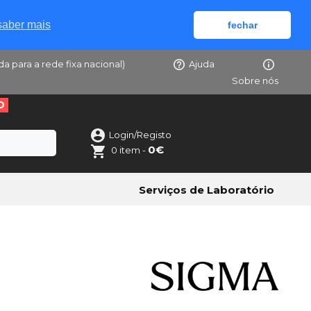
saber mais
fechar
da para a rede fixa nacional)
Ajuda
Sobre nós
O
Login/Registo
0€
0 item -
Serviços de Laboratório