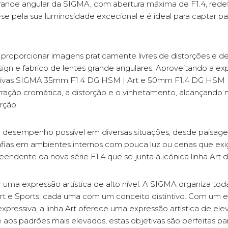
rande angular da SIGMA, com abertura máxima de F1.4, redef
-se pela sua luminosidade excecional e é ideal para captar 
roporcionar imagens praticamente livres de distorções e de
gn e fabrico de lentes grande angulares. Aproveitando a ex
tivas SIGMA 35mm F1.4 DG HSM | Art e 50mm F1.4 DG HSM | 
erração cromática, a distorção e o vinhetamento, alcançando
rção.
r desempenho possível em diversas situações, desde paisag
rafias em ambientes internos com pouca luz ou cenas que ex
ndente da nova série F1.4 que se junta à icónica linha Art 
r uma expressão artística de alto nível. A SIGMA organiza tod
 Art e Sports, cada uma com um conceito distintivo. Com u
xpressiva, a linha Art oferece uma expressão artística de 
aos padrões mais elevados, estas objetivas são perfeitas pa