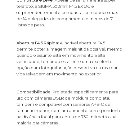
Compacta e Leve:
Apesar de ser uma lente super
telefoto, a SIGMA 500mm F4.5 EX DG é
surpreendentemente compacta, com pouco mais
de 14 polegadas de comprimento e menos de 7
libras de peso.
Abertura F4.5 Rápida:
A incrível abertura F4.5
permite obter a imagem mais nítida possível, mesmo
quando o assunto está em movimento a alta
velocidade, tornando esta lente uma excelente
opção para fotografar ação desportiva ou rastrear
vida selvagem em movimento no exterior.
Compatibilidade:
Projetada especificamente para
uso com câmeras DSLR de moldura completa,
também é compatível com sensores APS-C de
tamanho menor, com um aumento correspondente
na distância focal para cerca de 750 milímetros na
maioria das câmeras.