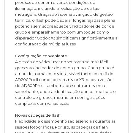
precisos de cor em diversas condições de
iluminação, incluindo a realização de curtas-
metragens. Graças ao sistema avançado de gestão
térmica, o flash pode disparar longas rajadas a plena
potência sem sobreaquecer. Indicadores de cor de
grupo e emparelhamento com um toque com o
disparador Godox X3 simplificam significativamente a
configuração de múltiplas luzes.
Configuração conveniente
A gestão de várias luzes no set torna-se mais fácil
graças ao indicador de cor do grupo. Cada grupo é
atribuído a uma cor distinta, visível tanto no ecrã do
AD200Pro II como no transmissor X3. A nova versão
do AD600Pro II também apresenta um sistema
semelhante, onde a identificação por cor melhora o
controlo de grupos, mesmo em configurações
complexas com várias luzes.
Novas cabeças de flash
Fiabilidade e desempenho são essenciais durante as
sessões fotográficas. Por isso, as cabeças de flash
H200J II e H200 II foram atualizadas. O novo design