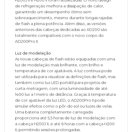
de refrigeração melhora a dissipação de calor,
garantindo um desempenho ótimo sem
sobreaquecimento, mesmo durante longas rajadas
de flash a plena potência. Além disso, as versões
anteriores das cabeças dedicadas ao AD200 são
totalmente compatíveis com o novo corpo do
AD200Pro II.
Luz de modelação
As novas cabeças de flash estão equipadas com uma
luz de modelação mais brilhante, com brilho e
temperatura de cor ajustáveis. A luz contínua pode
ser utilizada para visualizar as definições de flash, mas
também como luz LED portátil para projetos de
curta-metragem, com uma luminosidade de até
1400 lux a 1 metro de distância. Graças à temperatura
de cor ajustável da luz LED, o AD200Pro II pode
simular efeitos como o pôr-do-sol ou luzes de velas.
Uma bateria completamente carregada
proporciona até 5,5 horas de luz de modelação com
a cabeça H200J II, e até 6 horas com a cabeça H200
II, permitindo sessões prolongadas.