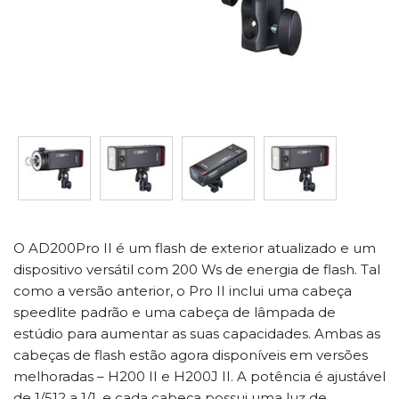
O AD200Pro II é um flash de exterior atualizado e um
dispositivo versátil com 200 Ws de energia de flash. Tal
como a versão anterior, o Pro II inclui uma cabeça
speedlite padrão e uma cabeça de lâmpada de
estúdio para aumentar as suas capacidades. Ambas as
cabeças de flash estão agora disponíveis em versões
melhoradas – H200 II e H200J II. A potência é ajustável
de 1/512 a 1/1, e cada cabeça possui uma luz de