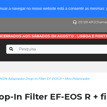
tinuar a navegar no nosso website está a consentir as mesmas
213 129 491 (Chama
NCERRADOS AOS SÁBADOS EM AGOSTO - LISBOA E PORT
ON Adaptador Drop-In Filter EF-EOS R + filtro Polarizador
In Filter EF-EOS R + fi