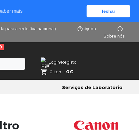
saber mais
fechar
da para a rede fixa nacional)
Ajuda
Sobre nós
O
Login/Registo
0€
0 item -
Serviços de Laboratório
ltro