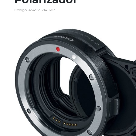
Código: 4549292141603