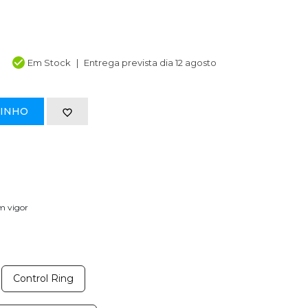
Em Stock
Entrega prevista dia 12 agosto
RINHO
em vigor
Control Ring