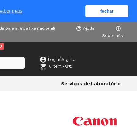
saber mais
fechar
da para a rede fixa nacional)
Ajuda
Sobre nós
O
Login/Registo
0€
0 item -
Serviços de Laboratório