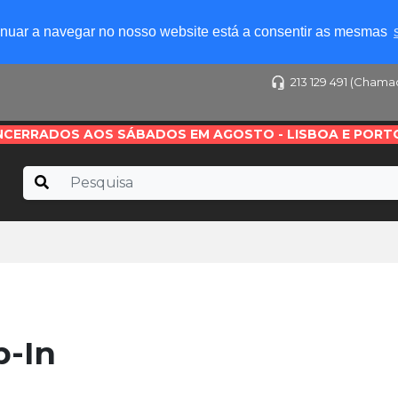
tinuar a navegar no nosso website está a consentir as mesmas
213 129 491 (Chama
NCERRADOS AOS SÁBADOS EM AGOSTO - LISBOA E PORT
p-In