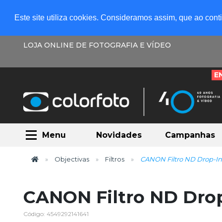
Este site utiliza cookies. Consideramos assim, que ao con
LOJA ONLINE DE FOTOGRAFIA E VÍDEO
E
Menu
Novidades
Campanhas
Objectivas
Filtros
CANON Filtro ND Drop-In
CANON Filtro ND Dro
Código: 4549292141641