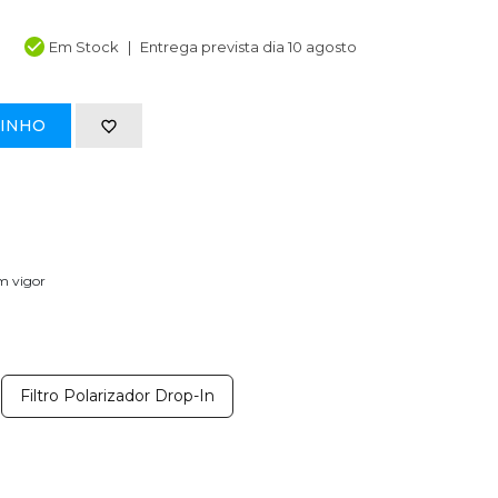
Em Stock
Entrega prevista dia 10 agosto
RINHO
em vigor
Filtro Polarizador Drop-In