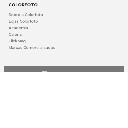
COLORFOTO
Sobre a Colorfoto
Lojas Colorfoto
Academia
Galeria
ClickMag
Marcas Comercializadas
lojaonline@colorfoto.pt
© 2026 COLORFOTO marca comercial da Barreiros da Silva,
Lda. Todos os direitos reservados