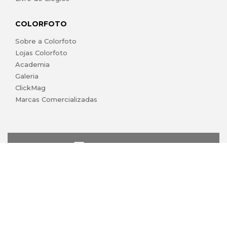
COLORFOTO
Sobre a Colorfoto
Lojas Colorfoto
Academia
Galeria
ClickMag
Marcas Comercializadas
lojaonline@colorfoto.pt
© 2026 COLORFOTO de Barreiros da Silva, Lda. Todos os
direitos reservados