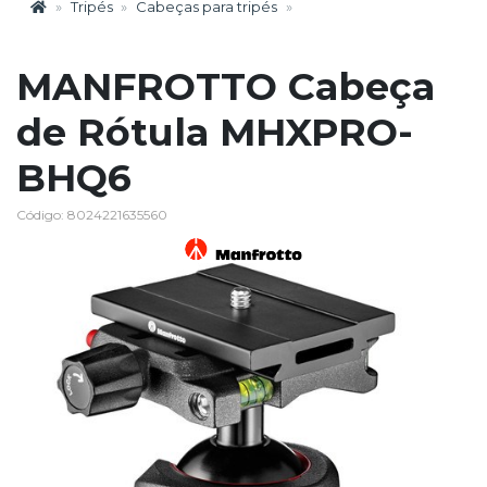
Tripés
Cabeças para tripés
MANFROTTO Cabeça
de Rótula MHXPRO-
BHQ6
Código: 8024221635560