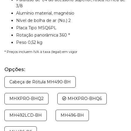
3/8
Alumínio material, magnésio
Nível de bolha de ar (No.) 2
Placa Tipo MSQ6PL
Rotação panorâmica 360 °
Peso 0,52 kg
* Preços incluem IVA à taxa (legal) em vigor
Opções:
Cabeça de Rótula MH490-BH
MHXPRO-BHQ2
MHXPRO-BHQ6
MH492LCD-BH
MH496-BH