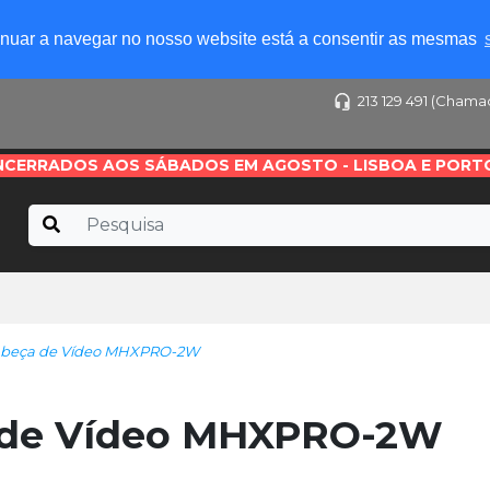
tinuar a navegar no nosso website está a consentir as mesmas
213 129 491 (Chama
NCERRADOS AOS SÁBADOS EM AGOSTO - LISBOA E PORT
beça de Vídeo MHXPRO-2W
de Vídeo MHXPRO-2W