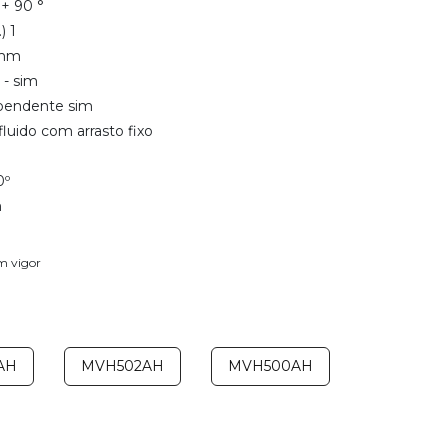
 + 90 °
) 1
 mm
- sim
ependente sim
luido com arrasto fixo
0º
m
em vigor
AH
MVH502AH
MVH500AH