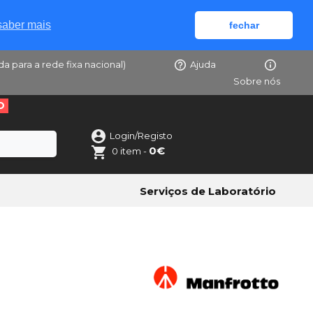
saber mais
fechar
da para a rede fixa nacional)
Ajuda
Sobre nós
O
Login/Registo
0€
0 item -
Serviços de Laboratório