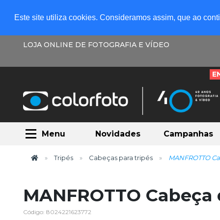
Este site utiliza cookies. Consideramos assim, que ao con
LOJA ONLINE DE FOTOGRAFIA E VÍDEO
E
Menu
Novidades
Campanhas
Tripés
Cabeças para tripés
MANFROTTO Ca
MANFROTTO Cabeça 
Código: 8024221623772