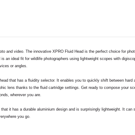
oto and video. The innovative XPRO Fluid Head is the perfect choice for photo
d
is an ideal fit for wildlife photographers using lightweight scopes with digis
ices or angles.
d that has a fluidity selector. It enables you to quickly shift between hard and
ic lens thanks to the fluid cartridge settings. Get ready to compose your sce
conds, wherever you are.
hat it has a durable aluminium design and is surprisingly lightweight. It can 
verywhere you go.