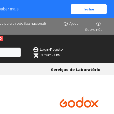
saber mais
fechar
da para a rede fixa nacional)
Ajuda
Sobre nós
O
Login/Registo
0€
0 item -
Serviços de Laboratório