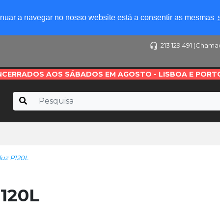
tinuar a navegar no nosso website está a consentir as mesmas
213 129 491 (Chama
NCERRADOS AOS SÁBADOS EM AGOSTO - LISBOA E PORT
uz P120L
P120L