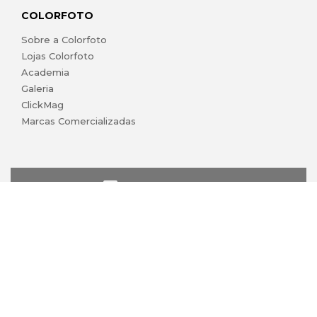
COLORFOTO
Sobre a Colorfoto
Lojas Colorfoto
Academia
Galeria
ClickMag
Marcas Comercializadas
lojaonline@colorfoto.pt
© 2026 COLORFOTO marca comercial da Barreiros da Silva,
Lda. Todos os direitos reservados