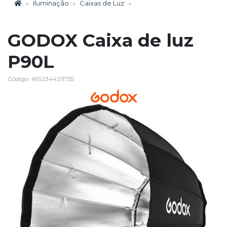
Iluminação
Caixas de Luz
GODOX Caixa de luz
P90L
Código: 6952344211755