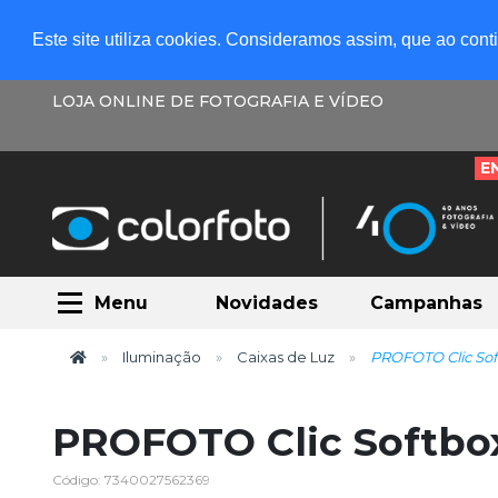
Este site utiliza cookies. Consideramos assim, que ao con
LOJA ONLINE DE FOTOGRAFIA E VÍDEO
E
Menu
Novidades
Campanhas
Iluminação
Caixas de Luz
PROFOTO Clic So
PROFOTO Clic Softbo
Código: 7340027562369