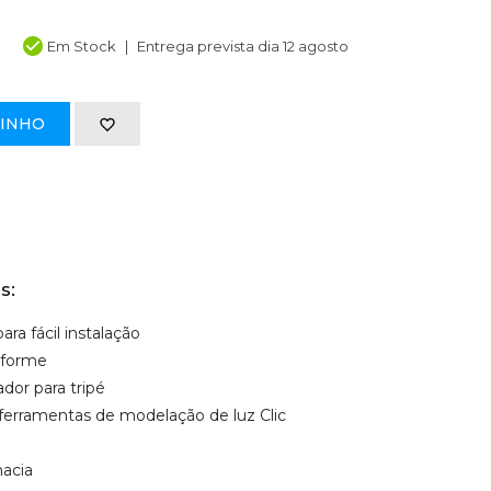
Em Stock
Entrega prevista dia 12 agosto
RINHO
s:
a fácil instalação
iforme
dor para tripé
ferramentas de modelação de luz Clic
acia