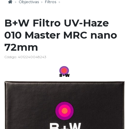
Objectivas
Filtros
B+W Filtro UV-Haze
010 Master MRC nano
72mm
Código: 4012240048243