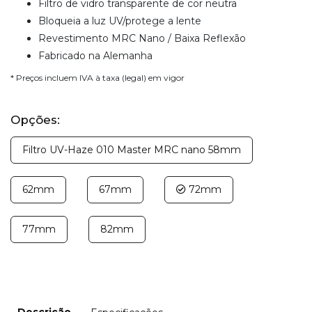
Filtro de vidro transparente de cor neutra
Bloqueia a luz UV/protege a lente
Revestimento MRC Nano / Baixa Reflexão
Fabricado na Alemanha
* Preços incluem IVA à taxa (legal) em vigor
Opções:
Filtro UV-Haze 010 Master MRC nano 58mm
62mm
67mm
72mm
77mm
82mm
Descrição