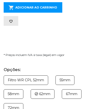
ADICIONAR AO CARRINHO
* Preços incluem IVA à taxa (legal) em vigor
Opções:
Filtro WR CPL 52mm
55mm
58mm
62mm
67mm
72mm