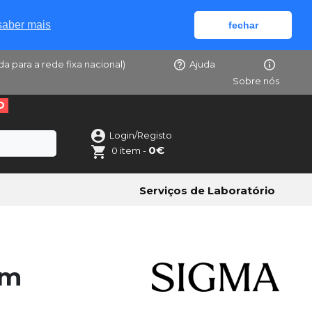
saber mais
fechar
da para a rede fixa nacional)
Ajuda
Sobre nós
O
Login/Registo
0€
0 item -
Serviços de Laboratório
mm