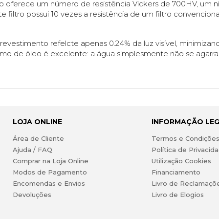
o oferece um número de resistência Vickers de 700HV, um nív
filtro possui 10 vezes a resistência de um filtro convencional
revestimento refelcte apenas 0.24% da luz visível, minimizando
o de óleo é excelente: a água simplesmente não se agarra à
LOJA ONLINE
INFORMAÇÃO LE
Área de Cliente
Termos e Condiçõe
Ajuda / FAQ
Política de Privacid
Comprar na Loja Online
Utilização Cookies
Modos de Pagamento
Financiamento
Encomendas e Envios
Livro de Reclamaçõ
Devoluções
Livro de Elogios