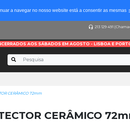
tinuar a navegar no nosso website está a consentir as mesmas
213 129 491 (Chama
NCERRADOS AOS SÁBADOS EM AGOSTO - LISBOA E PORT
ECTOR CERÂMICO 72mm
ROTECTOR CERÂMICO 72