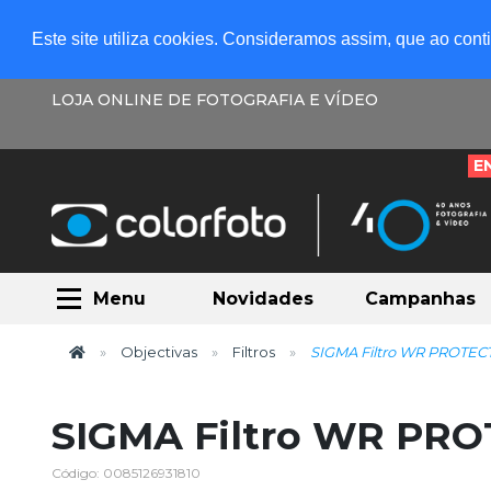
Este site utiliza cookies. Consideramos assim, que ao con
LOJA ONLINE DE FOTOGRAFIA E VÍDEO
E
Menu
Novidades
Campanhas
Objectivas
Filtros
SIGMA Filtro WR PROT
SIGMA Filtro WR P
Código: 0085126931810