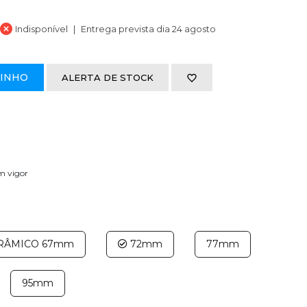
Indisponível
Entrega prevista dia 24 agosto
RINHO
ALERTA DE STOCK
em vigor
ERÂMICO 67mm
72mm
77mm
95mm