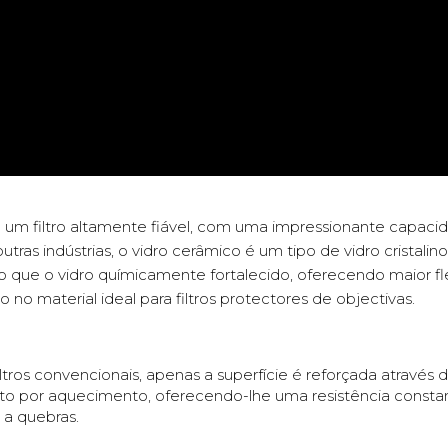
 um filtro altamente fiável, com uma impressionante capac
utras indústrias, o vidro cerâmico é um tipo de vidro cristali
ue o vidro químicamente fortalecido, oferecendo maior flexib
 no material ideal para filtros protectores de objectivas.
ltros convencionais, apenas a superfície é reforçada atravé
ento por aquecimento, oferecendo-lhe uma resistência constan
e a quebras.