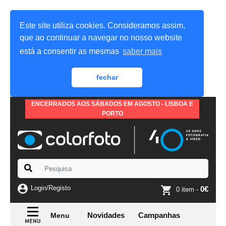
Este site utiliza cookies. Consideramos assim,
que ao continuar a navegar no nosso website
está a consentir as mesmas
saber mais
fechar
ENCERRADOS AOS SÁBADOS EM AGOSTO - LISBOA E
PORTO
Login/Registo
0€
0 item -
Novidades
Campanhas
Menu