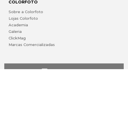
COLORFOTO
Sobre a Colorfoto
Lojas Colorfoto
Academia
Galeria
ClickMag
Marcas Comercializadas
lojaonline@colorfoto.pt
© 2026 COLORFOTO marca comercial da Barreiros da Silva,
Lda. Todos os direitos reservados