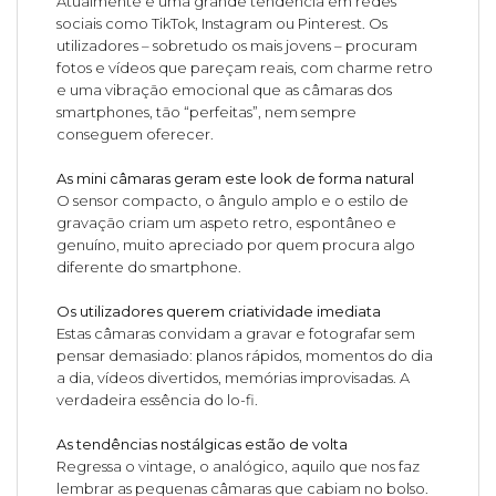
Atualmente é uma grande tendência em redes
sociais como TikTok, Instagram ou Pinterest. Os
utilizadores – sobretudo os mais jovens – procuram
fotos e vídeos que pareçam reais, com charme retro
e uma vibração emocional que as câmaras dos
smartphones, tão “perfeitas”, nem sempre
conseguem oferecer.
As mini câmaras geram este look de forma natural
O sensor compacto, o ângulo amplo e o estilo de
gravação criam um aspeto retro, espontâneo e
genuíno, muito apreciado por quem procura algo
diferente do smartphone.
Os utilizadores querem criatividade imediata
Estas câmaras convidam a gravar e fotografar sem
pensar demasiado: planos rápidos, momentos do dia
a dia, vídeos divertidos, memórias improvisadas. A
verdadeira essência do lo-fi.
As tendências nostálgicas estão de volta
Regressa o vintage, o analógico, aquilo que nos faz
lembrar as pequenas câmaras que cabiam no bolso.