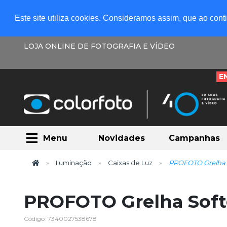
Este site utiliza cookies. Consideramos assim, que ao con
LOJA ONLINE DE FOTOGRAFIA E VÍDEO
E
Menu
Novidades
Campanhas
Iluminação
Caixas de Luz
PROFOTO Grelha 
PROFOTO Grelha Soft
Código: 7340027538678