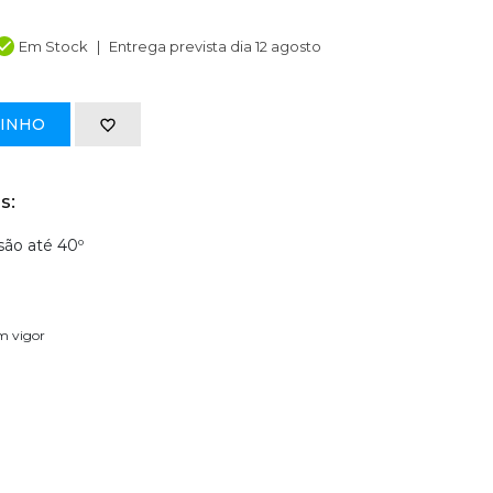
Em Stock
Entrega prevista dia 12 agosto
RINHO
s:
são até 40º
em vigor