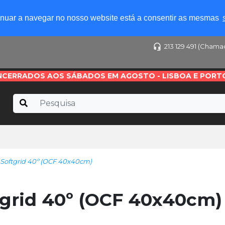
tinuar a navegar no nosso website está a consentir as mesmas
213 129 491 (Chama
NCERRADOS AOS SÁBADOS EM AGOSTO - LISBOA E PORT
Softgrid 40º (OCF 40x40cm)
grid 40º (OCF 40x40cm)