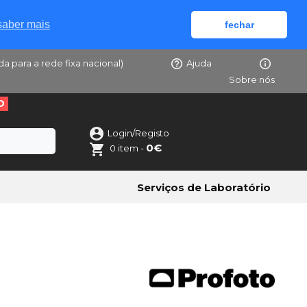
saber mais
fechar
da para a rede fixa nacional)
Ajuda
Sobre nós
O
Login/Registo
0€
0 item -
Serviços de Laboratório