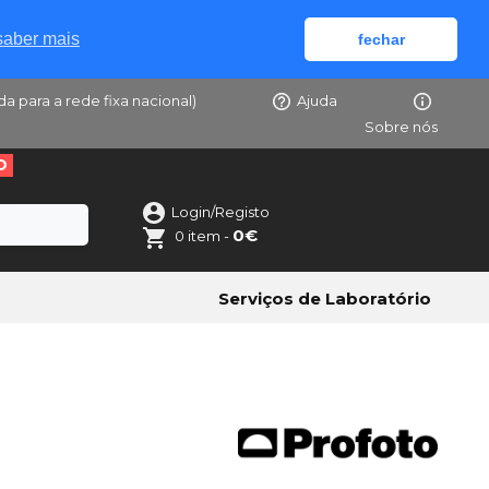
saber mais
fechar
da para a rede fixa nacional)
Ajuda
Sobre nós
O
Login/Registo
0€
0 item -
Serviços de Laboratório