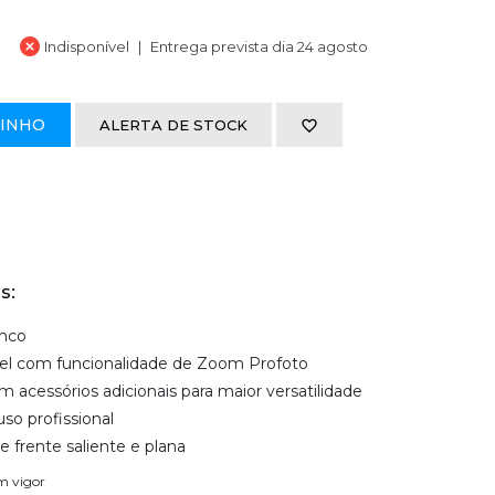
Indisponível
Entrega prevista dia 24 agosto
RINHO
ALERTA DE STOCK
s:
anco
vel com funcionalidade de Zoom Profoto
acessórios adicionais para maior versatilidade
so profissional
 frente saliente e plana
em vigor