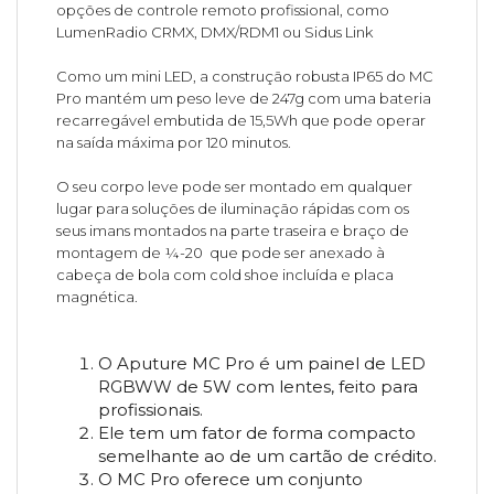
opções de controle remoto profissional, como
LumenRadio CRMX, DMX/RDM1 ou Sidus Link
Como um mini LED, a construção robusta IP65 do MC
Pro mantém um peso leve de 247g com uma bateria
recarregável embutida de 15,5Wh que pode operar
na saída máxima por 120 minutos.
O seu corpo leve pode ser montado em qualquer
lugar para soluções de iluminação rápidas com os
seus imans montados na parte traseira e braço de
montagem de ¼-20 que pode ser anexado à
cabeça de bola com cold shoe incluída e placa
magnética.
O Aputure MC Pro é um painel de LED
RGBWW de 5W com lentes, feito para
profissionais.
Ele tem um fator de forma compacto
semelhante ao de um cartão de crédito.
O MC Pro oferece um conjunto