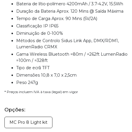
Bateria de lítio-polímero 4200mAh / 3.7-4.2V, 15.5Wh
Duração da Bateria Aprox. 120 Mins @ Saída Máxima
Tempo de Carga Aprox. 90 Mins (5V/2A)
Classificação IP IP65
Diminuição de 0-100%
Métodos de Controlo Sidus Link App, DMX/RDM1,
LumenRadio CRMX
Gama Wireless Bluetooth =80m / =262ft LumenRadio
=100m / =328ft
Tipo de ecrã TFT
Dimensões 10,8 x 7,0 x 2,5cm
Peso 247g
* Preços incluem IVA à taxa (legal) em vigor
Opções:
MC Pro 8 Light kit