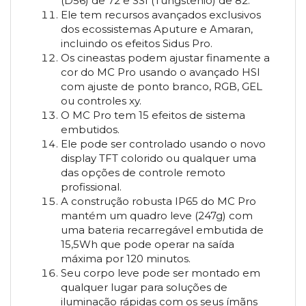
(D56) de 72 e SSI (Tungstênio) de 82.
Ele tem recursos avançados exclusivos
dos ecossistemas Aputure e Amaran,
incluindo os efeitos Sidus Pro.
Os cineastas podem ajustar finamente a
cor do MC Pro usando o avançado HSI
com ajuste de ponto branco, RGB, GEL
ou controles xy.
O MC Pro tem 15 efeitos de sistema
embutidos.
Ele pode ser controlado usando o novo
display TFT colorido ou qualquer uma
das opções de controle remoto
profissional.
A construção robusta IP65 do MC Pro
mantém um quadro leve (247g) com
uma bateria recarregável embutida de
15,5Wh que pode operar na saída
máxima por 120 minutos.
Seu corpo leve pode ser montado em
qualquer lugar para soluções de
iluminação rápidas com os seus ímãns