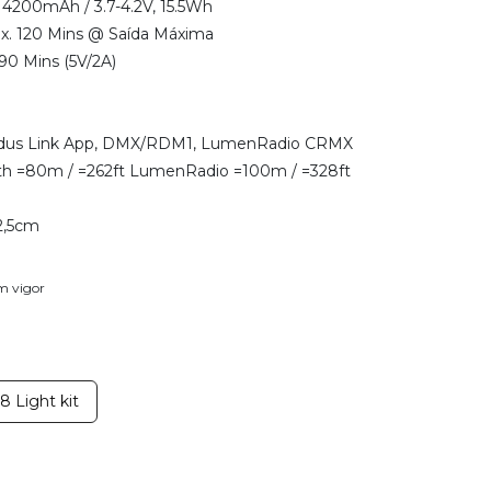
o 4200mAh / 3.7-4.2V, 15.5Wh
ox. 120 Mins @ Saída Máxima
90 Mins (5V/2A)
Sidus Link App, DMX/RDM1, LumenRadio CRMX
th =80m / =262ft LumenRadio =100m / =328ft
2,5cm
em vigor
 Light kit