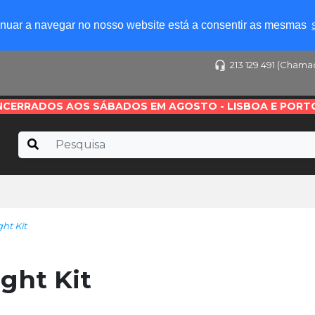
tinuar a navegar no nosso website está a consentir as mesmas
213 129 491 (Chama
NCERRADOS AOS SÁBADOS EM AGOSTO - LISBOA E PORT
ht Kit
ght Kit