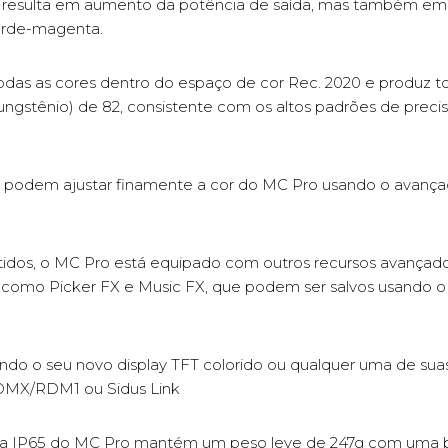
 resulta em aumento da potência de saída, mas também em c
erde-magenta.
odas as cores dentro do espaço de cor Rec. 2020 e produz 
Tungstênio) de 82, consistente com os altos padrões de preci
stas podem ajustar finamente a cor do MC Pro usando o avan
tidos, o MC Pro está equipado com outros recursos avançad
, como Picker FX e Music FX, que podem ser salvos usando o ap
ndo o seu novo display TFT colorido ou qualquer uma de su
DMX/RDM1 ou Sidus Link
ta IP65 do MC Pro mantém um peso leve de 247g com uma b