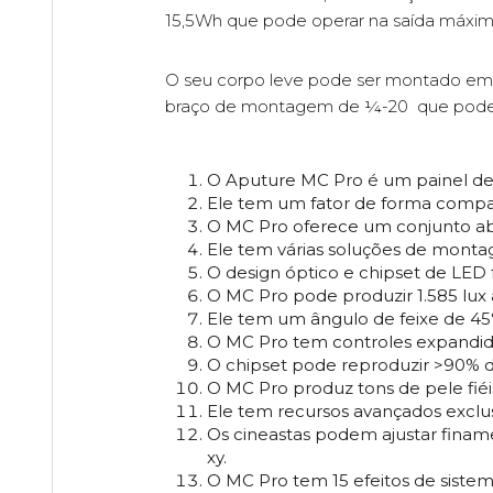
15,5Wh que pode operar na saída máxima
O seu corpo leve pode ser montado em q
braço de montagem de ¼-20 que pode s
O Aputure MC Pro é um painel de 
Ele tem um fator de forma compa
O MC Pro oferece um conjunto abr
Ele tem várias soluções de monta
O design óptico e chipset de LED 
O MC Pro pode produzir 1.585 lux 
Ele tem um ângulo de feixe de 45°
O MC Pro tem controles expandido
O chipset pode reproduzir >90% d
O MC Pro produz tons de pele fiéi
Ele tem recursos avançados exclus
Os cineastas podem ajustar finam
xy.
O MC Pro tem 15 efeitos de siste