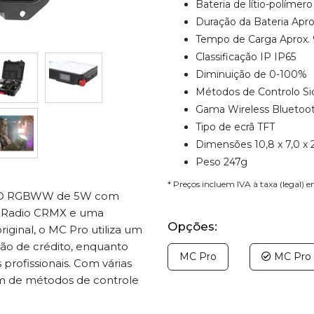
Bateria de lítio-polímer
Duração da Bateria Apr
Tempo de Carga Aprox. 
Classificação IP IP65
Diminuição de 0-100%
Métodos de Controlo 
Gama Wireless Bluetoo
Tipo de ecrã TFT
Dimensões 10,8 x 7,0 x 
Peso 247g
* Preços incluem IVA à taxa (legal) 
 LED RGBWW de 5W com
menRadio CRMX e uma
Opções:
ginal, o MC Pro utiliza um
ão de crédito, enquanto
MC Pro
MC Pro 8
rofissionais. Com várias
m de métodos de controle