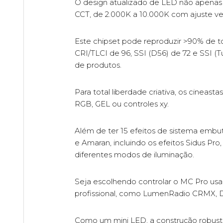
O design atualizado de LED não apenas
CCT, de 2.000K a 10.000K com ajuste v
Este chipset pode reproduzir >90% de t
CRI/TLCI de 96, SSI (D56) de 72 e SSI (
de produtos.
Para total liberdade criativa, os cinea
RGB, GEL ou controles xy.
Além de ter 15 efeitos de sistema embu
e Amaran, incluindo os efeitos Sidus Pro
diferentes modos de iluminação.
Seja escolhendo controlar o MC Pro usa
profissional, como LumenRadio CRMX, 
Como um mini LED, a construção robus