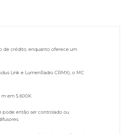
o de crédito, enquanto oferece um
(Sidus Link e LumenRadio CRMX), o MC
,5 m em 5.600K.
ue pode então ser controlado ou
ifusores.