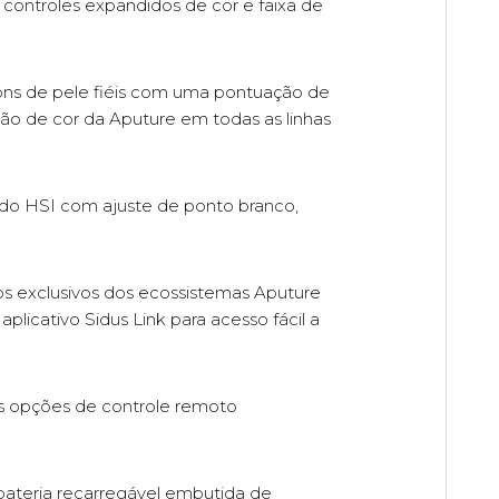
ontroles expandidos de cor e faixa de
tons de pele fiéis com uma pontuação de
são de cor da Aputure em todas as linhas
çado HSI com ajuste de ponto branco,
os exclusivos dos ecossistemas Aputure
licativo Sidus Link para acesso fácil a
as opções de controle remoto
ateria recarregável embutida de