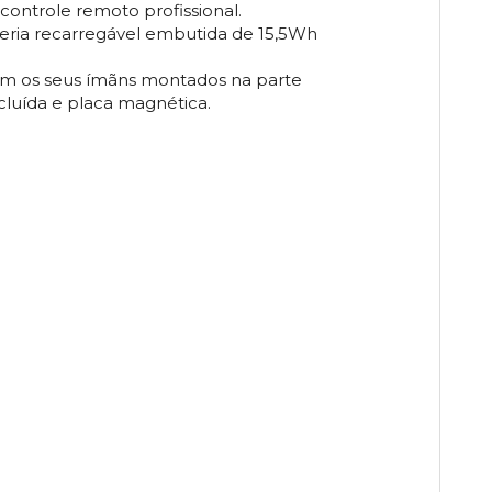
ontrole remoto profissional.
eria recarregável embutida de 15,5Wh
om os seus ímãns montados na parte
luída e placa magnética.