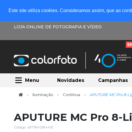
Este site utiliza cookies. Consideramos assim, que ao con
LOJA ONLINE DE FOTOGRAFIA E VÍDEO
E
Menu
Novidades
Campanhas
Iluminação
Contínua
APUTURE MC Pro 8-Lig
APUTURE MC Pro 8-Li
Código: 6971842184415