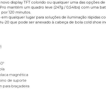
novo display TFT colorido ou qualquer uma das opções de c
 Pro mantém um quadro leve (247g / 0,54lbs) com uma bat
por 120 minutos.
em qualquer lugar para soluções de iluminação rápidas c
¼-20 que pode ser anexado à cabeça de bola cold shoe inc
)
30º
ola
 placa magnética
pino de suporte
n para braçadeira