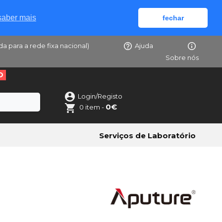
saber mais
fechar
da para a rede fixa nacional)
Ajuda
Sobre nós
O
Login/Registo
0€
0 item -
Serviços de Laboratório