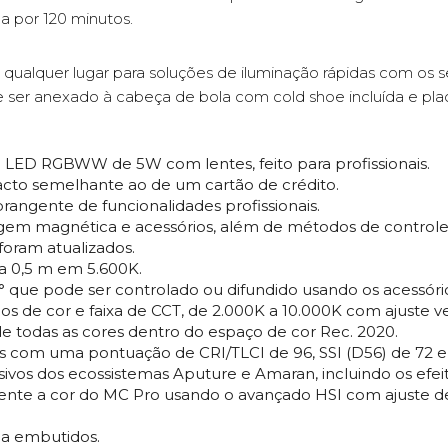
 por 120 minutos.
ualquer lugar para soluções de iluminação rápidas com os s
er anexado à cabeça de bola com cold shoe incluída e pla
LED RGBWW de 5W com lentes, feito para profissionais.
cto semelhante ao de um cartão de crédito.
angente de funcionalidades profissionais.
gem magnética e acessórios, além de métodos de controle 
foram atualizados.
a 0,5 m em 5.600K.
 que pode ser controlado ou difundido usando os acessório
s de cor e faixa de CCT, de 2.000K a 10.000K com ajuste 
e todas as cores dentro do espaço de cor Rec. 2020.
s com uma pontuação de CRI/TLCI de 96, SSI (D56) de 72 e 
ivos dos ecossistemas Aputure e Amaran, incluindo os efeit
ente a cor do MC Pro usando o avançado HSI com ajuste d
ma embutidos.