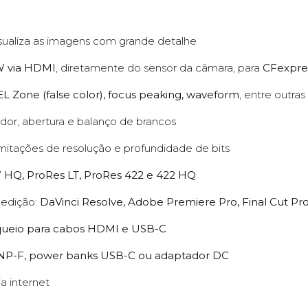
sualiza as imagens com grande detalhe
W via HDMI
, diretamente do sensor da câmara, para
CFexpre
EL Zone (false color), focus peaking, waveform
, entre outras
ador, abertura e balanço de brancos
mitações de resolução e profundidade de bits
HQ, ProRes LT, ProRes 422 e 422 HQ
 edição:
DaVinci Resolve, Adobe Premiere Pro, Final Cut P
queio para cabos HDMI e USB-C
 NP-F, power banks USB-C ou adaptador DC
a internet