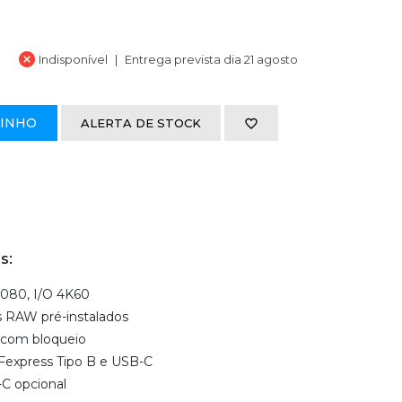
Indisponível
Entrega prevista dia 21 agosto
RINHO
ALERTA DE STOCK
s:
 1080, I/O 4K60
 RAW pré-instalados
 com bloqueio
CFexpress Tipo B e USB-C
C opcional