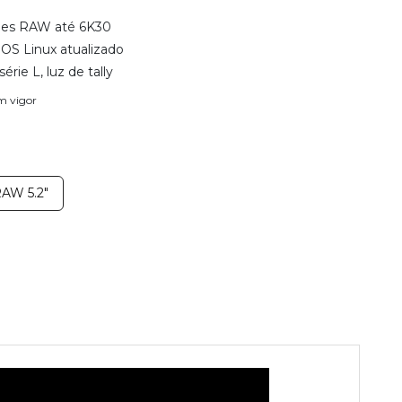
Res RAW até 6K30
OS Linux atualizado
érie L, luz de tally
em vigor
RAW 5.2"