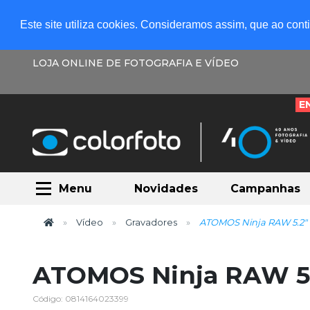
Este site utiliza cookies. Consideramos assim, que ao con
LOJA ONLINE DE FOTOGRAFIA E VÍDEO
E
Menu
Novidades
Campanhas
Vídeo
Gravadores
ATOMOS Ninja RAW 5.2"
ATOMOS Ninja RAW 5
Código: 0814164023399