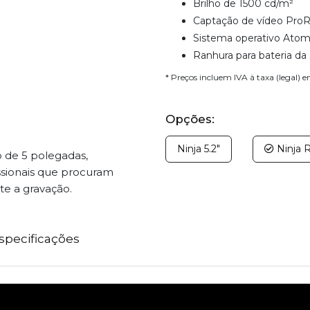
Brilho de 1500 cd/m²
Captação de vídeo Pro
Sistema operativo Atom
Ranhura para bateria da s
* Preços incluem IVA à taxa (legal) 
Opções:
Ninja 5.2"
Ninja 
de 5 polegadas,
issionais que procuram
te a gravação.
specificações