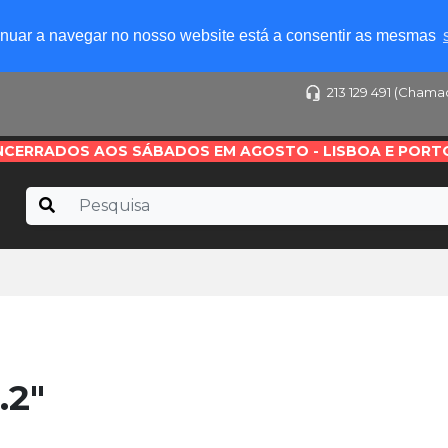
tinuar a navegar no nosso website está a consentir as mesmas
213 129 491 (Chama
NCERRADOS AOS SÁBADOS EM AGOSTO - LISBOA E PORT
.2"