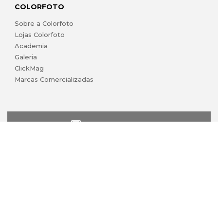
COLORFOTO
Sobre a Colorfoto
Lojas Colorfoto
Academia
Galeria
ClickMag
Marcas Comercializadas
lojaonline@colorfoto.pt
© 2026 COLORFOTO marca comercial da Barreiros da Silva,
Lda. Todos os direitos reservados