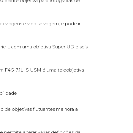
elente objetiva para fotografias de
 viagens e vida selvagem, e pode ir
rie L com uma objetiva Super UD e seis
m F4.5-7.1L IS USM é uma teleobjetiva
bilidade
 de objetivas flutuantes melhora a
permite alterar várias definições da