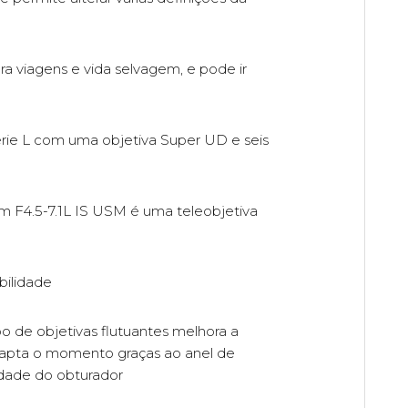
 viagens e vida selvagem, e pode ir
rie L com uma objetiva Super UD e seis
m F4.5-7.1L IS USM é uma teleobjetiva
bilidade
 de objetivas flutuantes melhora a
apta o momento graças ao anel de
cidade do obturador