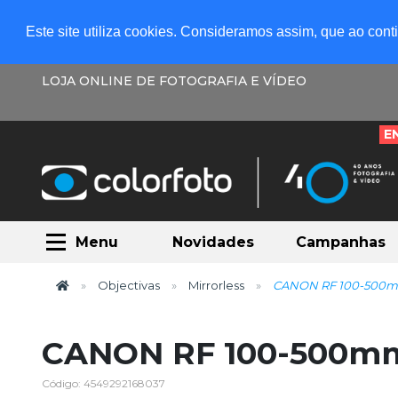
Este site utiliza cookies. Consideramos assim, que ao con
LOJA ONLINE DE FOTOGRAFIA E VÍDEO
E
Menu
Novidades
Campanhas
Objectivas
Mirrorless
CANON RF 100-500mm 
CANON RF 100-500mm 
Código: 4549292168037