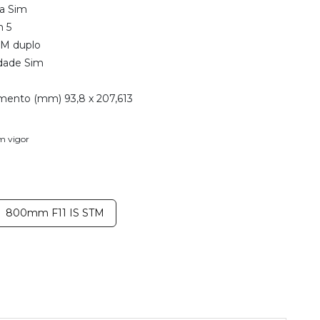
ia Sim
m 5
SM duplo
dade Sim
mento (mm) 93,8 x 207,613
em vigor
800mm F11 IS STM