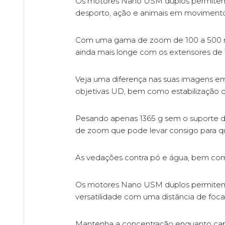
Os motores Nano USM duplos permitem um
desporto, ação e animais em movimento
Com uma gama de zoom de 100 a 500 mm n
ainda mais longe com os extensores de 1
Veja uma diferença nas suas imagens e
objetivas UD, bem como estabilização 
Pesando apenas 1365 g sem o suporte d
de zoom que pode levar consigo para qu
As vedações contra pó e água, bem com
Os motores Nano USM duplos permitem u
versatilidade com uma distância de fo
Mantenha a concentração enquanto capta