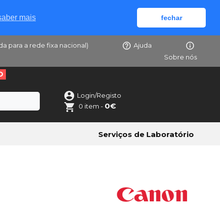
saber mais
fechar
da para a rede fixa nacional)
Ajuda
Sobre nós
O
Login/Registo
0€
0 item -
Serviços de Laboratório