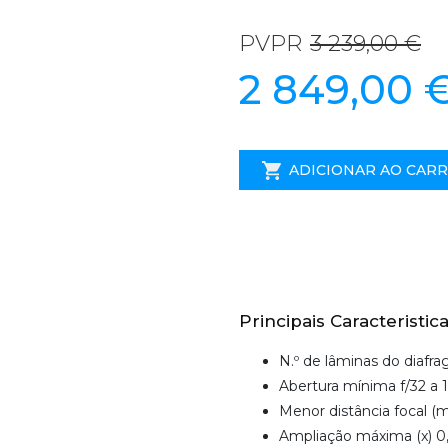
PVPR
3 239,00 €
2 849,00 
ADICIONAR AO CAR
Principais Caracteristica
N.º de lâminas do diafr
Abertura mínima f/32 a
Menor distância focal 
Ampliação máxima (x) 0