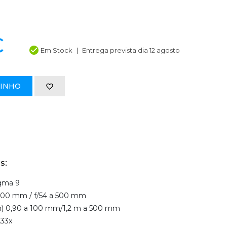
€
Em Stock
Entrega prevista dia 12 agosto
RINHO
s:
agma 9
 100 mm / f/54 a 500 mm
(m) 0,90 a 100 mm/1,2 m a 500 mm
,33x