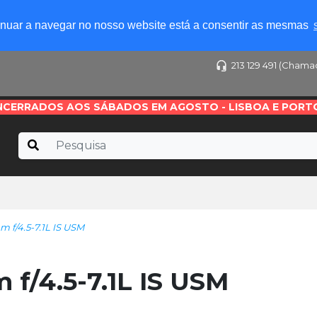
tinuar a navegar no nosso website está a consentir as mesmas
213 129 491 (Chama
NCERRADOS AOS SÁBADOS EM AGOSTO - LISBOA E PORT
f/4.5-7.1L IS USM
f/4.5-7.1L IS USM