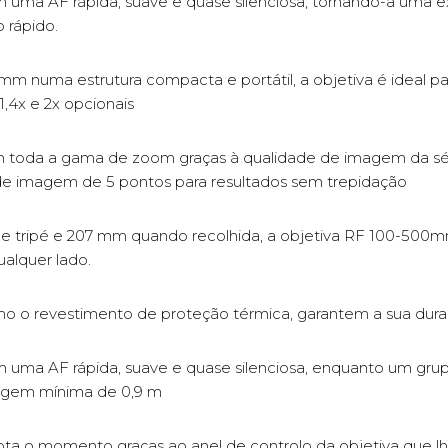
a AF rápida, suave e quase silenciosa, tornando-a uma exc
 rápido.
uma estrutura compacta e portátil, a objetiva é ideal para
,4x e 2x opcionais
m toda a gama de zoom graças à qualidade de imagem da sé
de imagem de 5 pontos para resultados sem trepidação
e tripé e 207 mm quando recolhida, a objetiva RF 100-500m
alquer lado.
o o revestimento de proteção térmica, garantem a sua dura
ma AF rápida, suave e quase silenciosa, enquanto um grupo
cagem mínima de 0,9 m
 o momento graças ao anel de controlo da objetiva que lhe 