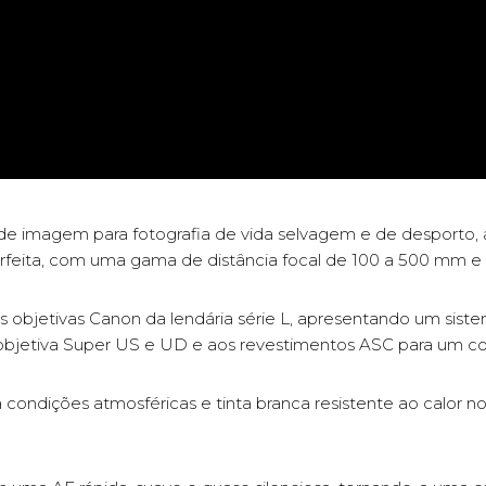
e imagem para fotografia de vida selvagem e de desporto, 
feita, com uma gama de distância focal de 100 a 500 mm e 
às objetivas Canon da lendária série L, apresentando um si
bjetiva Super US e UD e aos revestimentos ASC para um cont
condições atmosféricas e tinta branca resistente ao calor n