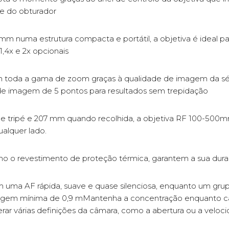
e do obturador
uma estrutura compacta e portátil, a objetiva é ideal para
,4x e 2x opcionais
m toda a gama de zoom graças à qualidade de imagem da sé
de imagem de 5 pontos para resultados sem trepidação
e tripé e 207 mm quando recolhida, a objetiva RF 100-500m
alquer lado.
o o revestimento de proteção térmica, garantem a sua dura
ma AF rápida, suave e quase silenciosa, enquanto um grupo
ocagem mínima de 0,9 mMantenha a concentração enquanto c
terar várias definições da câmara, como a abertura ou a velo