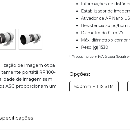
Informações de distânc
Estabilizador de image
Ativador de AF Nano U
Resistência ao pó/humi
Diâmetro do filtro 77
Máx. diâmetro x compri
Peso (g) 1530
* Preços incluem IVA à taxa (legal) 
ilização de imagem ótica
altamente portátil RF 100-
Opções:
alidade de imagem sem
ntos ASC proporcionam um
600mm F11 IS STM
specificações