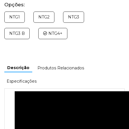
Opções:
NTG1
NTG2
NTG3
NTG3 B
NTG4+
Descrição
Produtos Relacionados
Especificações