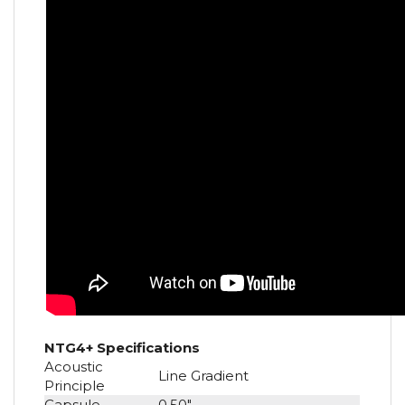
NTG4+ Specifications
Acoustic
Line Gradient
Principle
Capsule
0.50"