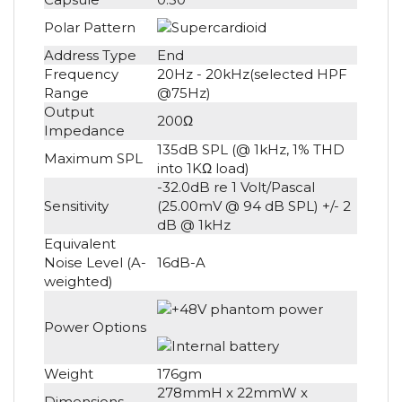
Polar Pattern
Address Type
End
Frequency
20Hz - 20kHz(selected HPF
Range
@75Hz)
Output
200Ω
Impedance
135dB SPL (@ 1kHz, 1% THD
Maximum SPL
into 1KΩ load)
-32.0dB re 1 Volt/Pascal
Sensitivity
(25.00mV @ 94 dB SPL) +/- 2
dB @ 1kHz
Equivalent
Noise Level (A-
16dB-A
weighted)
Power Options
Weight
176gm
278mmH x 22mmW x
Dimensions