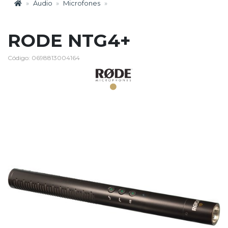
Áudio
Microfones
RODE NTG4+
Código: 0698813004164