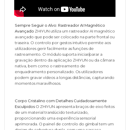
Sempre Seguir o Alvo: Rastreador AI Magnético
Avançado
ZHIYUN utiliza um rastreador AI magnético
avançado que pode ser colocado na parte frontal ou
traseira. O controlo por gestos intuitivo permite aos
utilizadores gerir facilmente as funções de
rastreamento. O módulo suporta iniciar/parar a
gravação dentro da aplicação ZHIYUN ou da câmara
nativa, bem como o rastreamento de
enquadramento personalizado. Os utilizadores
podem gravar vídeos a longas distâncias, capturando
momentos maravilhosos.
Corpo Cristalino com Detalhes Cuidadosamente
Esculpidos
O ZHIYUN apresenta braços de eixo feitos
de um material translúcido texturizado,
proporcionando uma experiência sensorial
aprimorada. O painel de controlo do gimbal tem um
design de cobertura dupla, com uma carcaça