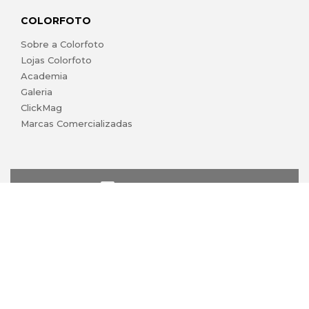
COLORFOTO
Sobre a Colorfoto
Lojas Colorfoto
Academia
Galeria
ClickMag
Marcas Comercializadas
lojaonline@colorfoto.pt
© 2026 COLORFOTO de Barreiros da Silva, Lda. Todos os
direitos reservados