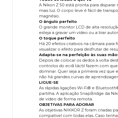
A Nikon Z 50 está pronta para disparar
mais luz. O corpo leve é fácil de trans
magnésio.
O ângulo perfeito
O grande monitor LCD de alta resolução 
esteja a gravar um vídeo ou a tirar aut
O toque perfeito
Há 20 efeitos criativos na câmara para f
visualizar o efeito para desfrutar de res
Adapta-se na perfeição às suas mão
Depois de colocar os dedos à volta des
controlos do ecrã táctil fazem com que
dominar. Quer seja a primeira vez que e
não há grandes curvas de aprendizage
LIGUE-SE
As rápidas ligações Wi-Fi® e Bluetooth
partilha. A aplicação SnapBridge da Nik
de vídeo de forma remota.
OBJETIVAS PARA ADORAR
As objetivas NIKKOR Z foram criadas par
compatível com todas elas. Caso tenha