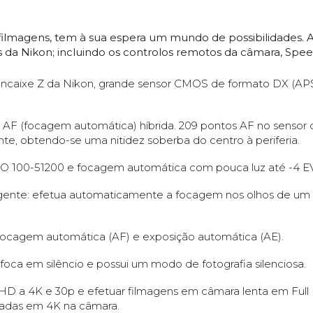
 filmagens, tem à sua espera um mundo de possibilidades. 
 da Nikon; incluindo os controlos remotos da câmara, Spee
caixe Z da Nikon, grande sensor CMOS de formato DX (APS
 de AF (focagem automática) híbrida. 209 pontos AF no sens
te, obtendo-se uma nitidez soberba do centro à periferia.
SO 100-51200 e focagem automática com pouca luz até -4 EV
ligente: efetua automaticamente a focagem nos olhos de um 
m focagem automática (AF) e exposição automática (AE).
foca em silêncio e possui um modo de fotografia silenciosa.
UHD a 4K e 30p e efetuar filmagens em câmara lenta em Full 
zadas em 4K na câmara.