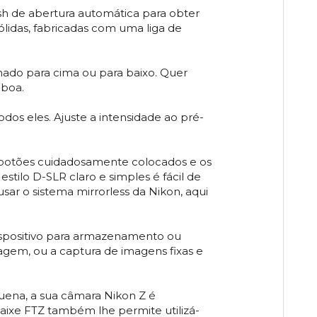
ash de abertura automática para obter
ólidas, fabricadas com uma liga de
inado para cima ou para baixo. Quer
 boa.
odos eles. Ajuste a intensidade ao pré-
Os botões cuidadosamente colocados e os
tilo D-SLR claro e simples é fácil de
sar o sistema mirrorless da Nikon, aqui
dispositivo para armazenamento ou
iagem, ou a captura de imagens fixas e
quena, a sua câmara Nikon Z é
aixe FTZ também lhe permite utilizá-