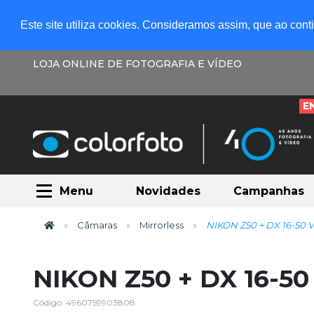
Este site utiliza cookies. Consideramos assim, que ao con
LOJA ONLINE DE FOTOGRAFIA E VÍDEO
E
Menu
Novidades
Campanhas
Câmaras
Mirrorless
NIKON Z50 + DX 16-50 
NIKON Z50 + DX 16-50
Código: 4960759903808