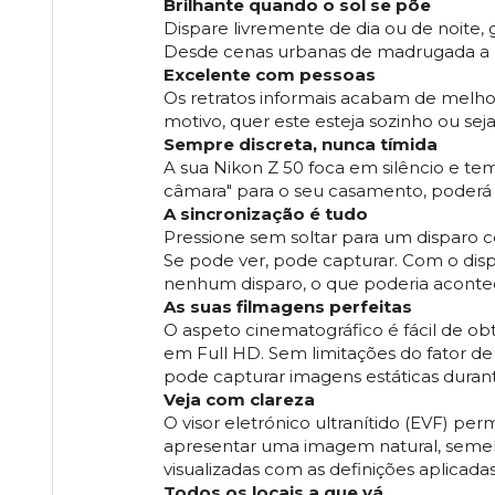
Brilhante quando o sol se põe
Dispare livremente de dia ou de noite, 
Desde cenas urbanas de madrugada a re
Excelente com pessoas
Os retratos informais acabam de melhor
motivo, quer este esteja sozinho ou s
Sempre discreta, nunca tímida
A sua Nikon Z 50 foca em silêncio e t
câmara" para o seu casamento, poderá
A sincronização é tudo
Pressione sem soltar para um disparo co
Se pode ver, pode capturar. Com o dis
nenhum disparo, o que poderia acontece
As suas filmagens perfeitas
O aspeto cinematográfico é fácil de o
em Full HD. Sem limitações do fator d
pode capturar imagens estáticas duran
Veja com clareza
O visor eletrónico ultranítido (EVF) pe
apresentar uma imagem natural, semelh
visualizadas com as definições aplicad
Todos os locais a que vá