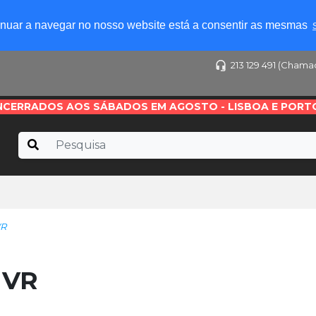
tinuar a navegar no nosso website está a consentir as mesmas
213 129 491 (Chama
NCERRADOS AOS SÁBADOS EM AGOSTO - LISBOA E PORT
VR
 VR