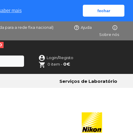
saber mais
fechar
da para a rede fixa nacional)
Ajuda
Sobre nós
O
Login/Registo
0€
0 item -
Serviços de Laboratório