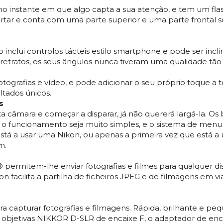
 no instante em que algo capta a sua atenção, e tem um fl
portar e conta com uma parte superior e uma parte frontal s
inclui controlos tácteis estilo smartphone e pode ser incl
orretratos, os seus ângulos nunca tiveram uma qualidade tão
otografias e vídeo, e pode adicionar o seu próprio toque a t
ultados únicos.
s
ta câmara e começar a disparar, já não quererá largá-la. 
 o funcionamento seja muito simples, e o sistema de menu es
stá a usar uma Nikon, ou apenas a primeira vez que está a u
m.
® permitem-lhe enviar fotografias e filmes para qualquer 
on facilita a partilha de ficheiros JPEG e de filmagens em v
a capturar fotografias e filmagens. Rápida, brilhante e pe
 objetivas NIKKOR D-SLR de encaixe F, o adaptador de enc