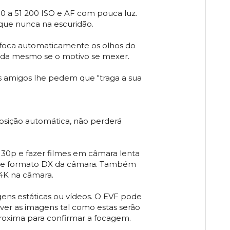
00 a 51 200 ISO e AF com pouca luz.
que nunca na escuridão.
a foca automaticamente os olhos do
tida mesmo se o motivo se mexer.
s amigos lhe pedem que "traga a sua
osição automática, não perderá
 30p e fazer filmes em câmara lenta
or de formato DX da câmara. Também
 4K na câmara.
agens estáticas ou vídeos. O EVF pode
ver as imagens tal como estas serão
proxima para confirmar a focagem.