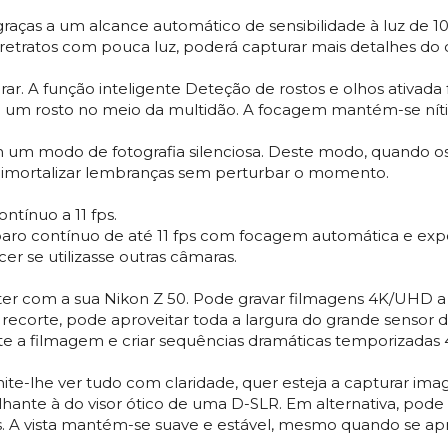
graças a um alcance automático de sensibilidade à luz de 1
tratos com pouca luz, poderá capturar mais detalhes do 
ar. A função inteligente Deteção de rostos e olhos ativad
eja um rosto no meio da multidão. A focagem mantém-se ní
em um modo de fotografia silenciosa. Deste modo, quando o
 imortalizar lembranças sem perturbar o momento.
ntínuo a 11 fps.
paro contínuo de até 11 fps com focagem automática e exp
r se utilizasse outras câmaras.
bter com a sua Nikon Z 50. Pode gravar filmagens 4K/UHD a
e recorte, pode aproveitar toda a largura do grande sens
te a filmagem e criar sequências dramáticas temporizadas
rmite-lhe ver tudo com claridade, quer esteja a capturar im
ante à do visor ótico de uma D-SLR. Em alternativa, pode 
as. A vista mantém-se suave e estável, mesmo quando se a