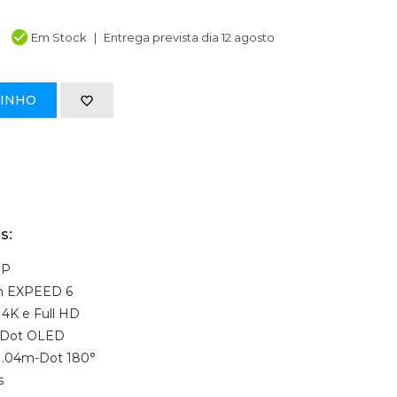
Em Stock
Entrega prevista dia 12 agosto
RINHO
s:
MP
m EXPEED 6
4K e Full HD
m-Dot OLED
" 1.04m-Dot 180°
s