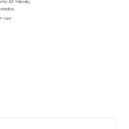
nto AF Híbrido,
porados
em vigor