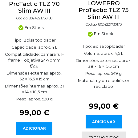
LOWEPRO
ProTactic TLZ 70
ProTactic TLZ 75
Slim AW III
Slim AW III
Código: 8024221730180
Código: 8024221730173
Em Stock
Em Stock
Tipo: Bolsa toploader
Tipo: Bolsa toploader
Capacidade: aprox. 4 L
Volume: aprox. 4,5 L
Compatibilidade: câmara full-
frame + objetiva 24-70mm
Dimensões externas: aprox.
f/2.8
38 × 16 × 15,5 cm
Dimensões externas: aprox.
Peso: aprox. 549 g
32 × 16,5 × 15 cm
Material: nylon e poliéster
Dimensões internas: aprox. 31
reciclado
× 14 × 10,5 cm
Peso: aprox. 520 g
99,00 €
99,00 €
ADICIONAR
ADICIONAR
FAVORITOS