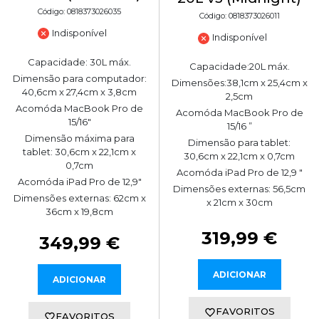
Código: 0818373026035
Código: 0818373026011
Indisponível
Indisponível
Capacidade: 30L máx.
Capacidade:20L máx.
Dimensão para computador:
Dimensões:38,1cm x 25,4cm x
40,6cm x 27,4cm x 3,8cm
2,5cm
Acomóda MacBook Pro de
Acomóda MacBook Pro de
15/16"
15/16 ”
Dimensão máxima para
Dimensão para tablet:
tablet: 30,6cm x 22,1cm x
30,6cm x 22,1cm x 0,7cm
0,7cm
Acomóda iPad Pro de 12,9 "
Acomóda iPad Pro de 12,9"
Dimensões externas: 56,5cm
Dimensões externas: 62cm x
x 21cm x 30cm
36cm x 19,8cm
319,99 €
349,99 €
ADICIONAR
ADICIONAR
FAVORITOS
FAVORITOS