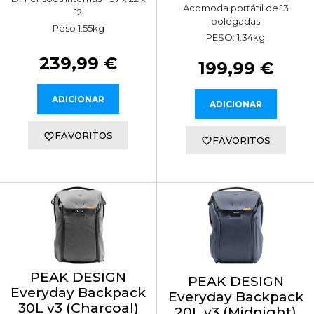
Acomoda portátil de 13
12
polegadas
Peso 1.55kg
PESO: 1.34kg
239,99 €
199,99 €
ADICIONAR
ADICIONAR
FAVORITOS
FAVORITOS
PEAK DESIGN
PEAK DESIGN
Everyday Backpack
Everyday Backpack
30L v3 (Charcoal)
20L v3 (Midnight)