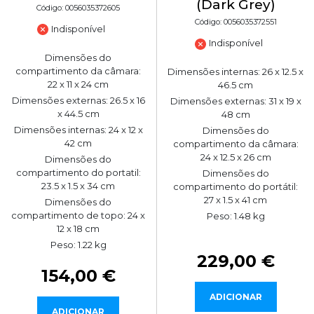
(Dark Grey)
Código: 0056035372605
Código: 0056035372551
Indisponível
Indisponível
Dimensões do
compartimento da câmara:
Dimensões internas: 26 x 12.5 x
22 x 11 x 24 cm
46.5 cm
Dimensões externas: 26.5 x 16
Dimensões externas: 31 x 19 x
x 44.5 cm
48 cm
Dimensões internas: 24 x 12 x
Dimensões do
42 cm
compartimento da câmara:
24 x 12.5 x 26 cm
Dimensões do
compartimento do portatil:
Dimensões do
23.5 x 1.5 x 34 cm
compartimento do portátil:
27 x 1.5 x 41 cm
Dimensões do
compartimento de topo: 24 x
Peso: 1.48 kg
12 x 18 cm
Peso: 1.22 kg
229,00 €
154,00 €
ADICIONAR
ADICIONAR