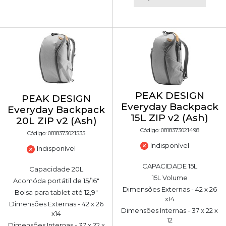
PEAK DESIGN
PEAK DESIGN
Everyday Backpack
Everyday Backpack
15L ZIP v2 (Ash)
20L ZIP v2 (Ash)
Código: 0818373021498
Código: 0818373021535
Indisponível
Indisponível
CAPACIDADE 15L
Capacidade 20L
15L Volume
Acomóda portátil de 15/16"
Dimensões Externas - 42 x 26
Bolsa para tablet até 12,9"
x14
Dimensões Externas - 42 x 26
Dimensões Internas - 37 x 22 x
x14
12
Dimensões Internas - 37 x 22 x