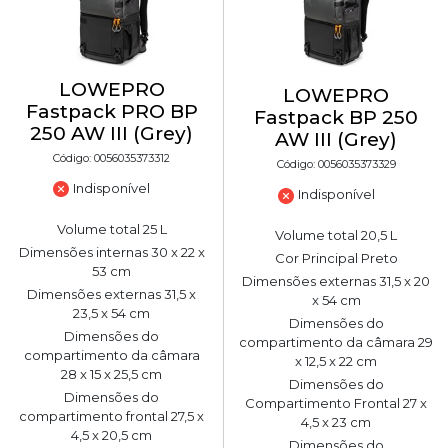
LOWEPRO
LOWEPRO
Fastpack PRO BP
Fastpack BP 250
250 AW III (Grey)
AW III (Grey)
Código: 0056035373312
Código: 0056035373329
Indisponível
Indisponível
Volume total 25 L
Volume total 20,5 L
Dimensões internas 30 x 22 x
Cor Principal Preto
53 cm
Dimensões externas 31,5 x 20
Dimensões externas 31,5 x
x 54 cm
23,5 x 54 cm
Dimensões do
Dimensões do
compartimento da câmara 29
compartimento da câmara
x 12,5 x 22 cm
28 x 15 x 25,5 cm
Dimensões do
Dimensões do
Compartimento Frontal 27 x
compartimento frontal 27,5 x
4,5 x 23 cm
4,5 x 20,5 cm
Dimensões do