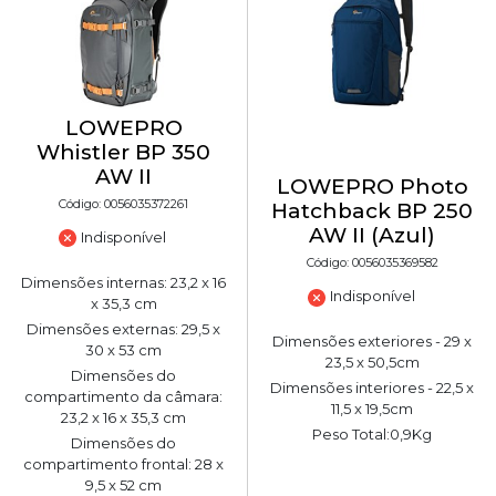
LOWEPRO
Whistler BP 350
AW II
LOWEPRO Photo
Código: 0056035372261
Hatchback BP 250
AW II (Azul)
Indisponível
Código: 0056035369582
Dimensões internas: 23,2 x 16
Indisponível
x 35,3 cm
Dimensões externas: 29,5 x
Dimensões exteriores - 29 x
30 x 53 cm
23,5 x 50,5cm
Dimensões do
Dimensões interiores - 22,5 x
compartimento da câmara:
11,5 x 19,5cm
23,2 x 16 x 35,3 cm
Peso Total:0,9Kg
Dimensões do
compartimento frontal: 28 x
9,5 x 52 cm