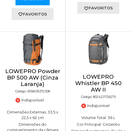
FAVORITOS
FAVORITOS
LOWEPRO Powder
LOWEPRO
BP 500 AW (Cinza
Whistler BP 450
Laranja)
AW II
Código: 0056035372308
Código: 8024221726275
Indisponível
Indisponível
Dimensões Externas: 33,5 x
22,5 x 62 cm
Volume Total: 36 L
Dimensões do
Cor Principal: Cinzento
compartimento da câmara
Dimensões Internas: 31 x 24 x