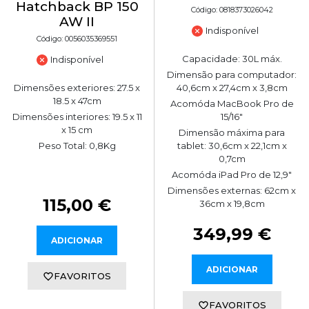
Hatchback BP 150
Código: 0818373026042
AW II
Indisponível
Código: 0056035369551
Capacidade: 30L máx.
Indisponível
Dimensão para computador:
Dimensões exteriores: 27.5 x
40,6cm x 27,4cm x 3,8cm
18.5 x 47cm
Acomóda MacBook Pro de
Dimensões interiores: 19.5 x 11
15/16"
x 15 cm
Dimensão máxima para
Peso Total: 0,8Kg
tablet: 30,6cm x 22,1cm x
0,7cm
Acomóda iPad Pro de 12,9"
Dimensões externas: 62cm x
115,00 €
36cm x 19,8cm
349,99 €
ADICIONAR
ADICIONAR
FAVORITOS
FAVORITOS