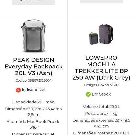
LOWEPRO
PEAK DESIGN
MOCHILA
Everyday Backpack
TREKKER LITE BP
20L V3 (Ash)
250 AW (Dark Grey)
Código: 0818373026004
Código: 8024221725117
Indisponível
Em Stock
Capacidade:20L máx.
Volume total: 25,5 L
Dimensões:38,1cm x 25,4cm x
Peso: aprox. 1 kg
2,5cm
Dimensões externas: 29 × 18,5
Acomóda MacBook Pro de
× 49 cm
15/16 ”
Dimensões internas: 28 × 13 ×
Dimensão para tablet: