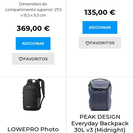
Dimensões do
compartimento superior: 27,5
135,00 €
x 15,5 x 9,5 cm
369,00 €
ADICIONAR
FAVORITOS
ADICIONAR
FAVORITOS
PEAK DESIGN
Everyday Backpack
LOWEPRO Photo
30L v3 (Midnight)