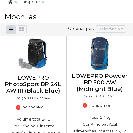
Transporte
Mochilas
Ordenar por:
Relevância
LOWEPRO Powder
LOWEPRO
BP 500 AW
PhotoSport BP 24L
(Midnight Blue)
AW III (Black Blue)
Código: 0056035372315
Código: 0056035373442
Indisponível
Indisponível
Peso: 2,4kg
Volume total 24 L
Cor Principal: Azul
Cor Principal Cinzento
Dimensões Externas: 33,5 x
Dimensões internas 26 x 13 x