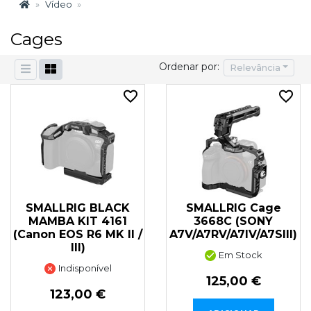
Vídeo
Cages
Ordenar por:
Relevância
SMALLRIG BLACK
SMALLRIG Cage
MAMBA KIT 4161
3668C (SONY
(Canon EOS R6 MK II /
A7V/A7RV/A7IV/A7SIII)
III)
Em Stock
Indisponível
125,00 €
123,00 €