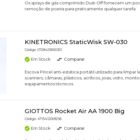
Os sprays de gás comprimido Dust-Off fornecem um po
remoção de poeira para praticamente qualquer tarefa.
KINETRONICS StaticWisk SW-030
Código: 0728429000301
Em Stock
Comparar
Escova Pincel anti-estática portátil utilizado para limpar l
scanners, câmaras, plásticos, acrílicos, joias, vidro, monit
equipamentos técnicos.
GIOTTOS Rocket Air AA 1900 Big
Código: 4715412009256
Em Stock
Comparar