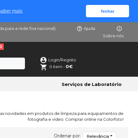
saber mais
fechar
da para a rede fixa nacional)
Ajuda
Sobre nós
O
Login/Registo
0€
0 item -
Serviços de Laboratório
 as novidades em produtos de limpeza para equipamentos de
fotografia e vídeo. Comprar online na Colorfoto!
Ordenar por:
Relevância