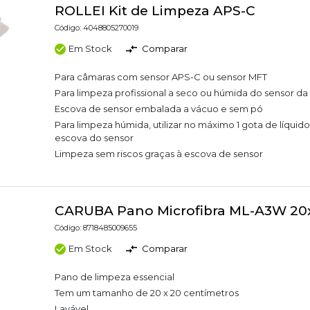
ROLLEI Kit de Limpeza APS-C
Código: 4048805270019
Em Stock
Comparar
Para câmaras com sensor APS-C ou sensor MFT
Para limpeza profissional a seco ou húmida do sensor d
Escova de sensor embalada a vácuo e sem pó
Para limpeza húmida, utilizar no máximo 1 gota de líquid
escova do sensor
Limpeza sem riscos graças à escova de sensor
CARUBA Pano Microfibra ML-A3W 2
Código: 8718485009655
Em Stock
Comparar
Pano de limpeza essencial
Tem um tamanho de 20 x 20 centímetros
Lavável