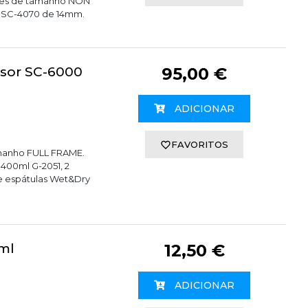
ores de tamanho NON
 SC-4070 de 14mm.
sor SC-6000
95,00 €
ADICIONAR
FAVORITOS
amanho FULL FRAME.
400ml G-2051, 2
de espátulas Wet&Dry
ml
12,50 €
ADICIONAR