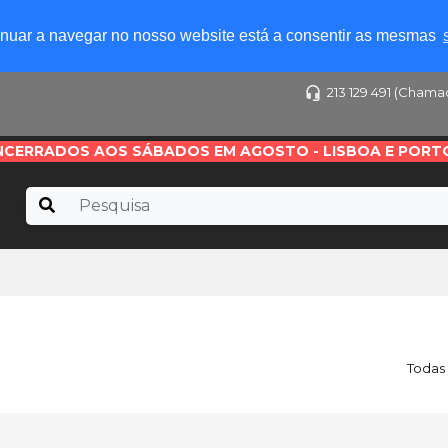
tinuar a navegar no nosso website está a consentir as mesmas
213 129 491 (Chama
NCERRADOS AOS SÁBADOS EM AGOSTO - LISBOA E PORT
Todas