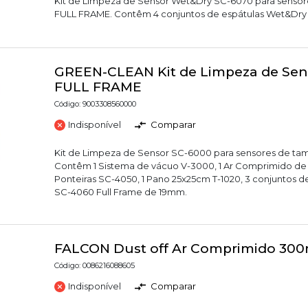
Kit de Limpeza de Sensor Wet&Dry SC-6070 para sens
FULL FRAME. Contêm 4 conjuntos de espátulas Wet&Dry
GREEN-CLEAN Kit de Limpeza de Sen
FULL FRAME
Código: 9003308560000
Indisponível
Comparar
Kit de Limpeza de Sensor SC-6000 para sensores de t
Contêm 1 Sistema de vácuo V-3000, 1 Ar Comprimido de 
Ponteiras SC-4050, 1 Pano 25x25cm T-1020, 3 conjuntos 
SC-4060 Full Frame de 19mm.
FALCON Dust off Ar Comprimido 300
Código: 0086216088605
Indisponível
Comparar