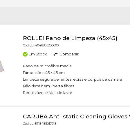
ROLLEI Pano de Limpeza (45x45)
Código: 4048805230600
Em Stock
Comparar
Pano de microfibra macia
Dimensões 45 × 45 cm
Limpeza segura de lentes, ecrãs e corpos de câmara
Não risca nem liberta fibras
Reutilizável e fácil de lavar
CARUBA Anti-static Cleaning Gloves
Código: 8718485017018