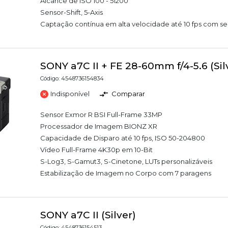
Alcance de ISO 100 - 51200
Sensor-Shift, 5-Axis
Captação contínua em alta velocidade até 10 fps com s
SONY a7C II + FE 28-60mm f/4-5.6 (Sil
Código: 4548736154834
Indisponível
Comparar
Sensor Exmor R BSI Full-Frame 33MP
Processador de Imagem BIONZ XR
Capacidade de Disparo até 10 fps, ISO 50-204800
Vídeo Full-Frame 4K30p em 10-Bit
S-Log3, S-Gamut3, S-Cinetone, LUTs personalizáveis
Estabilização de Imagem no Corpo com 7 paragens
SONY a7C II (Silver)
Código: 4548736154513