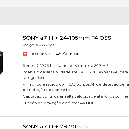
SONY a7 III + 24-105mm F4 OSS
Código: 5013493372054
Indisponível
Comparar
Sensor CMOS full-frame de 35 mm de 24,2 MP
Intervalo de sensibilidade até ISO 51200 (expansível par
fotografias)
AF híbrido e rápido com 693 pontos AF de deteção de fa
de deteção de contraste
Captação contínua em alta velocidade até 10 fps com s
Função de gravação de filmes 4K HDR
SONY a7 III + 28-70mm