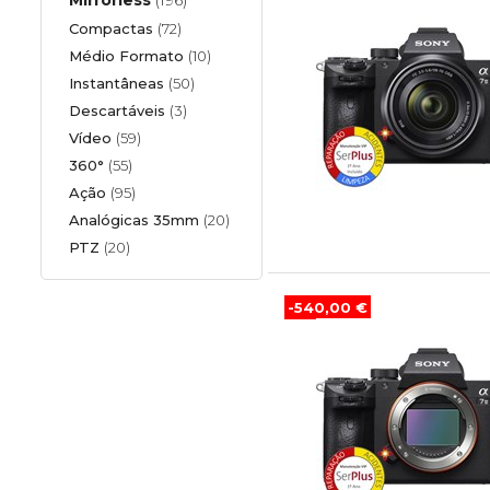
Compactas
(72)
Médio Formato
(10)
Instantâneas
(50)
Descartáveis
(3)
Vídeo
(59)
360°
(55)
Ação
(95)
Analógicas 35mm
(20)
PTZ
(20)
-540,00 €