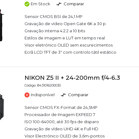
Em Stock
Comparar
Sensor CMOS BSI de 24,1 MP
Gravação de vídeo Open Gate 6K a 30 p
Gravação interna 4:2:2 a 10 bits
Estilos de imagem e LUT em tempo real
Visor eletrónico OLED sem escurecimentos
Ecrã LCD TFT de 3" com controlo tátil estático
NIKON Z5 II + 24-200mm f/4-6.3
Código: 8431016200030
Indisponível
Comparar
Sensor CMOS FX-Format de 24,5MP
Processador de Imagem EXPEED 7
ISO 100-64000, até 30 fps de disparo
Gravação de vídeo UHD 4K e Full HD
Visor Electrónico OLED de 3,6m-pontos