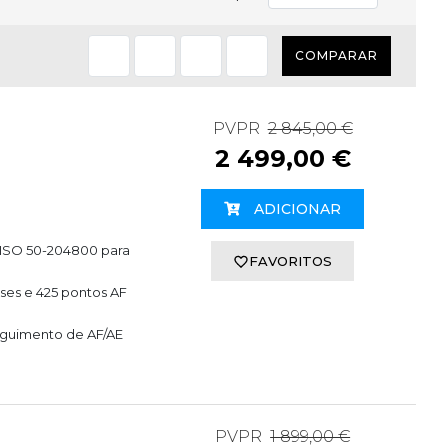
COMPARAR
PVPR
2 845,00 €
2 499,00 €
ADICIONAR
a ISO 50-204800 para
FAVORITOS
ses e 425 pontos AF
eguimento de AF/AE
PVPR
1 899,00 €