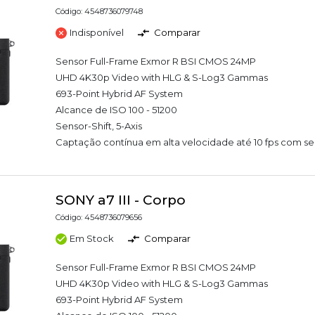
Código: 4548736079748
Indisponível
Comparar
Sensor Full-Frame Exmor R BSI CMOS 24MP
UHD 4K30p Video with HLG & S-Log3 Gammas
693-Point Hybrid AF System
Alcance de ISO 100 - 51200
Sensor-Shift, 5-Axis
Captação contínua em alta velocidade até 10 fps com s
SONY a7 III - Corpo
Código: 4548736079656
Em Stock
Comparar
Sensor Full-Frame Exmor R BSI CMOS 24MP
UHD 4K30p Video with HLG & S-Log3 Gammas
693-Point Hybrid AF System