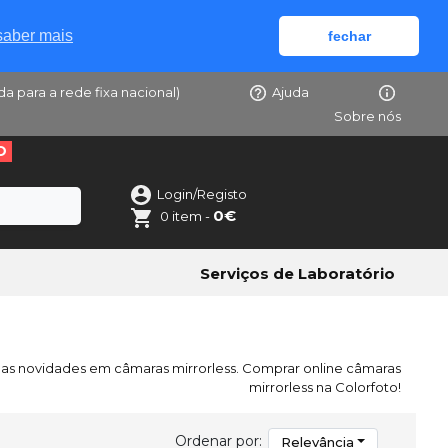
saber mais
fechar
da para a rede fixa nacional)
Ajuda
Sobre nós
O
Login/Registo
0€
0 item -
Serviços de Laboratório
 as novidades em câmaras mirrorless. Comprar online câmaras
mirrorless na Colorfoto!
Ordenar por:
Relevância