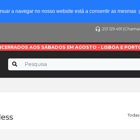
tinuar a navegar no nosso website está a consentir as mesmas
213 129 491 (Chama
NCERRADOS AOS SÁBADOS EM AGOSTO - LISBOA E PORT
less
Todas