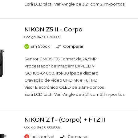
Ecrã LCD táctil Vari-Angle de 3,2" com 2,1m-pontos
NIKON Z5 II - Corpo
Código: 8431016200009
Em Stock
Comparar
Sensor CMOS FX-Format de 24,5MP
Processador de Imagem EXPEED 7
ISO 100-64000, até 30 fps de disparo
Gravação de vídeo UHD 4K e Full HD
Visor Electrónico OLED de 3,6m-pontos
Ecrã LCD táctil Vari-Angle de 3,2" com 2,1m-pontos
NIKON Z f - (Corpo) + FTZ II
Código: 8431016089062
Indisponível
Comparar