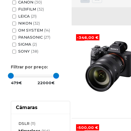
CANON
(30)
FUJIFILM
(32)
LEICA
(21)
NIKON
(32)
OM SYSTEM
(14)
PANASONIC
(27)
-346,00 €
SIGMA
(2)
SONY
(38)
Filtrar por preço:
479€
22000€
Câmaras
DSLR
(11)
-500,00 €
Mirrorless
(196)