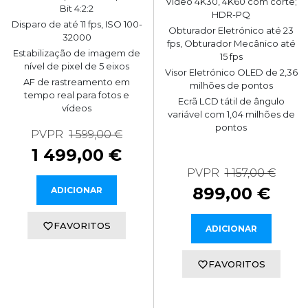
Vídeo 4K30, 4K60 com corte;
Bit 4:2:2
HDR-PQ
Disparo de até 11 fps, ISO 100-
Obturador Eletrónico até 23
32000
fps, Obturador Mecânico até
Estabilização de imagem de
15 fps
nível de pixel de 5 eixos
Visor Eletrónico OLED de 2,36
AF de rastreamento em
milhões de pontos
tempo real para fotos e
Ecrã LCD tátil de ângulo
vídeos
variável com 1,04 milhões de
pontos
PVPR
1 599,00 €
1 499,00 €
PVPR
1 157,00 €
899,00 €
ADICIONAR
FAVORITOS
ADICIONAR
FAVORITOS