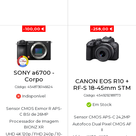
-100,00 €
-258,00 €
SONY a6700 -
Corpo
CANON EOS R10 +
RF-S 18-45mm STM
Código: 4548736146624
Código: 4549292189773
Indisponível
Em Stock
Sensor CMOS Exmor R APS-
C BSI de 26MP
Sensor CMOS APS-C 24,2MP
Processador de Imagem
Autofoco Dual Pixel CMOS AF
BIONZ XR
II
UHD 4K 120p / FHD 240p / 10-