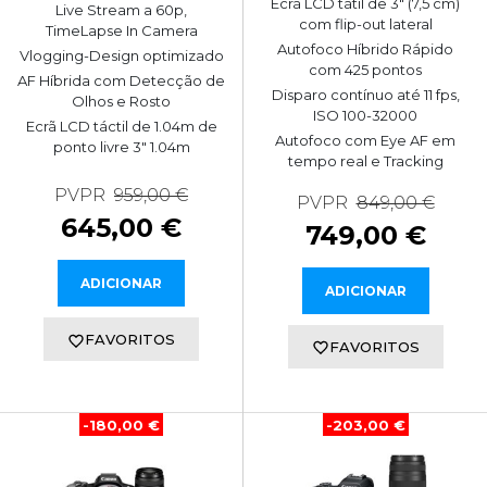
Ecrã LCD tátil de 3" (7,5 cm)
Live Stream a 60p,
com flip-out lateral
TimeLapse In Camera
Autofoco Híbrido Rápido
Vlogging-Design optimizado
com 425 pontos
AF Híbrida com Detecção de
Disparo contínuo até 11 fps,
Olhos e Rosto
ISO 100-32000
Ecrã LCD táctil de 1.04m de
Autofoco com Eye AF em
ponto livre 3" 1.04m
tempo real e Tracking
PVPR
959,00 €
PVPR
849,00 €
645,00 €
749,00 €
ADICIONAR
ADICIONAR
FAVORITOS
FAVORITOS
-180,00 €
-203,00 €