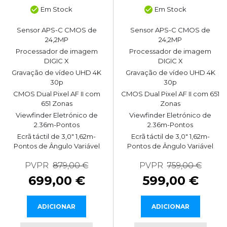
Em Stock
Em Stock
Sensor APS-C CMOS de
Sensor APS-C CMOS de
24,2MP
24,2MP
Processador de imagem
Processador de imagem
DIGIC X
DIGIC X
Gravação de vídeo UHD 4K
Gravação de vídeo UHD 4K
30p
30p
CMOS Dual Pixel AF II com
CMOS Dual Pixel AF II com 651
651 Zonas
Zonas
Viewfinder Eletrónico de
Viewfinder Eletrónico de
2.36m-Pontos
2.36m-Pontos
Ecrã táctil de 3,0" 1,62m-
Ecrã táctil de 3,0" 1,62m-
Pontos de Ângulo Variável
Pontos de Ângulo Variável
PVPR
879,00 €
PVPR
759,00 €
699,00 €
599,00 €
ADICIONAR
ADICIONAR