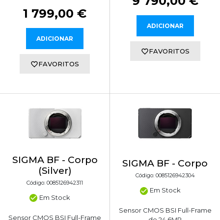
9 790,00 €
1 799,00 €
ADICIONAR
ADICIONAR
FAVORITOS
FAVORITOS
SIGMA BF - Corpo
SIGMA BF - Corpo
(Silver)
Código: 0085126942304
Código: 0085126942311
Em Stock
Em Stock
Sensor CMOS BSI Full-Frame
Sensor CMOS BSI Full-Frame
de 24,6MP