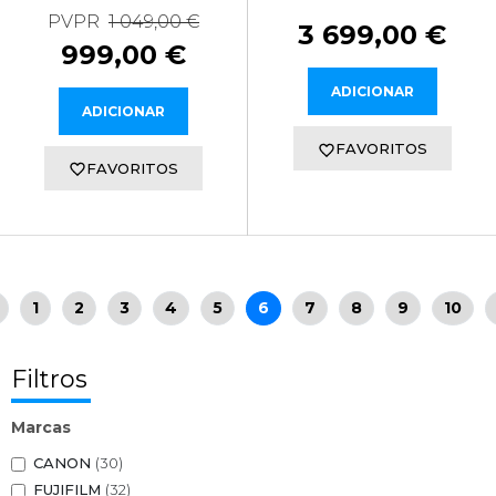
PVPR
1 049,00 €
3 699,00 €
999,00 €
ADICIONAR
ADICIONAR
FAVORITOS
FAVORITOS
1
2
3
4
5
6
7
8
9
10
Filtros
Marcas
CANON
(30)
FUJIFILM
(32)