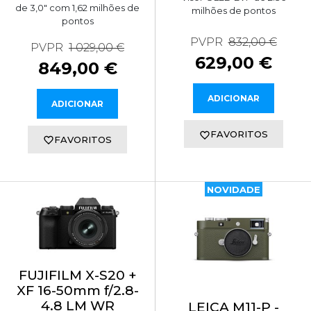
de 3,0" com 1,62 milhões de
milhões de pontos
pontos
PVPR
832,00 €
PVPR
1 029,00 €
629,00 €
849,00 €
ADICIONAR
ADICIONAR
FAVORITOS
FAVORITOS
NOVIDADE
FUJIFILM X-S20 +
XF 16-50mm f/2.8-
4.8 LM WR
LEICA M11-P -