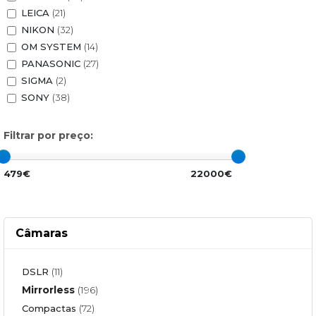
LEICA
(21)
NIKON
(32)
OM SYSTEM
(14)
PANASONIC
(27)
SIGMA
(2)
SONY
(38)
Filtrar por preço:
479€
22000€
Câmaras
DSLR
(11)
Mirrorless
(196)
Compactas
(72)