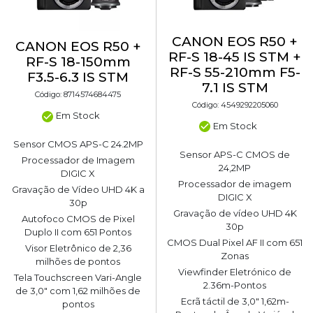
CANON EOS R50 +
CANON EOS R50 +
RF-S 18-45 IS STM +
RF-S 18-150mm
RF-S 55-210mm F5-
F3.5-6.3 IS STM
7.1 IS STM
Código: 8714574684475
Código: 4549292205060
Em Stock
Em Stock
Sensor CMOS APS-C 24.2MP
Sensor APS-C CMOS de
Processador de Imagem
24,2MP
DIGIC X
Processador de imagem
Gravação de Vídeo UHD 4K a
DIGIC X
30p
Gravação de vídeo UHD 4K
Autofoco CMOS de Pixel
30p
Duplo II com 651 Pontos
CMOS Dual Pixel AF II com 651
Visor Eletrônico de 2,36
Zonas
milhões de pontos
Viewfinder Eletrónico de
Tela Touchscreen Vari-Angle
2.36m-Pontos
de 3,0" com 1,62 milhões de
Ecrã táctil de 3,0" 1,62m-
pontos