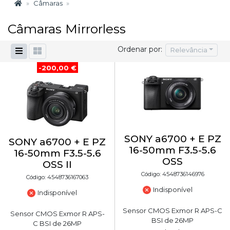
Câmaras
Câmaras Mirrorless
Ordenar por:
Relevância
-200,00 €
SONY a6700 + E PZ
SONY a6700 + E PZ
16-50mm F3.5-5.6
16-50mm F3.5-5.6
OSS
OSS II
Código: 4548736146976
Código: 4548736167063
Indisponível
Indisponível
Sensor CMOS Exmor R APS-C
Sensor CMOS Exmor R APS-
BSI de 26MP
C BSI de 26MP