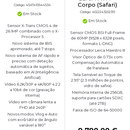
Corpo (Safari)
Código: 4547410544534
Código: 4022243202351
Em Stock
Em Stock
Sensor X-Trans CMOS 4 de
26.1MP combinado com o X-
Sensor CMOS BSI Full-Frame
Processor 5
de 60MP (9528 x 6328 pixels,
Novo sistema de IBIS
formato L-DNG)
aprimorado, até 7 stops
Processador Leica Maestro III
Novo sistema de AF rápido e
Visor Óptico de 0.73x com
preciso com deteção
Compensação Automática
automática de sujeitos,
de Paralaxe
baseado em AI (Inteligência
Tela Sensível ao Toque de
Artificial)
2.95" (2.3 milhões de pontos,
Vídeo 6.2K/30P e 4K/60P 4:2:2
vidro de safira)
a 10bit de cor (gravação
Memória Interna de 256GB,
interna)
suporte para cartões SDXC
Vídeo em câmara lenta a
(até 2TB)
FHD até 240P
Faixa de ISO de 64-50000
Novos modos; Vlog e Auto
com ecrã tátil e de ângulo
variável a 180º