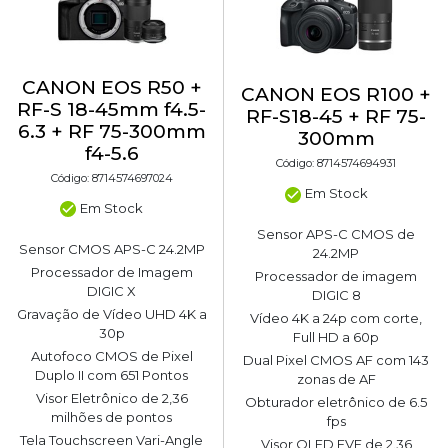
CANON EOS R50 +
CANON EOS R100 +
RF-S 18-45mm f4.5-
RF-S18-45 + RF 75-
6.3 + RF 75-300mm
300mm
f4-5.6
Código: 8714574694931
Código: 8714574697024
Em Stock
Em Stock
Sensor APS-C CMOS de
Sensor CMOS APS-C 24.2MP
24.2MP
Processador de Imagem
Processador de imagem
DIGIC X
DIGIC 8
Gravação de Vídeo UHD 4K a
Vídeo 4K a 24p com corte,
30p
Full HD a 60p
Autofoco CMOS de Pixel
Dual Pixel CMOS AF com 143
Duplo II com 651 Pontos
zonas de AF
Visor Eletrônico de 2,36
Obturador eletrônico de 6.5
milhões de pontos
fps
Tela Touchscreen Vari-Angle
Visor OLED EVF de 2.36