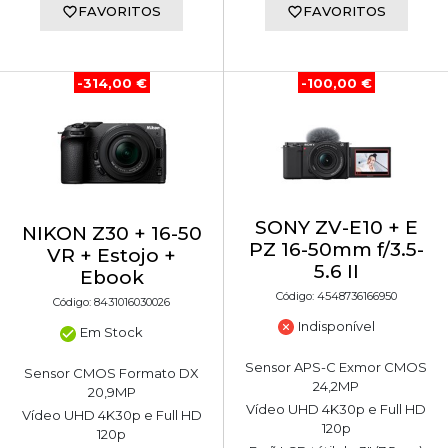
FAVORITOS
FAVORITOS
-314,00 €
-100,00 €
SONY ZV-E10 + E
NIKON Z30 + 16-50
PZ 16-50mm f/3.5-
VR + Estojo +
5.6 II
Ebook
Código: 4548736166950
Código: 8431016030026
Indisponível
Em Stock
Sensor APS-C Exmor CMOS
Sensor CMOS Formato DX
24,2MP
20,9MP
Vídeo UHD 4K30p e Full HD
Vídeo UHD 4K30p e Full HD
120p
120p