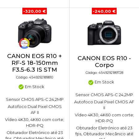
-320,00 €
-240,00 €
CANON EOS R10 +
CANON EOS R10 -
RF-S 18-150mm
Corpo
F3.5-6.3 IS STM
Código: 4549292189728
Código: 4549292189810
Em Stock
Em Stock
Sensor CMOS APS-C 24,2MP
Sensor CMOS APS-C 24,2MP
Autofoco Dual Pixel CMOS AF
Autofoco Dual Pixel CMOS
II
AF II
Vídeo 4K30, 4K60 com corte;
Vídeo 4K30, 4K60 com corte;
HDR-PQ
HDR-PQ
Obturador Eletrónico até 23
Obturador Eletrónico até 23
fps, Obturador Mecânico até
fps, Obturador Mecânico até