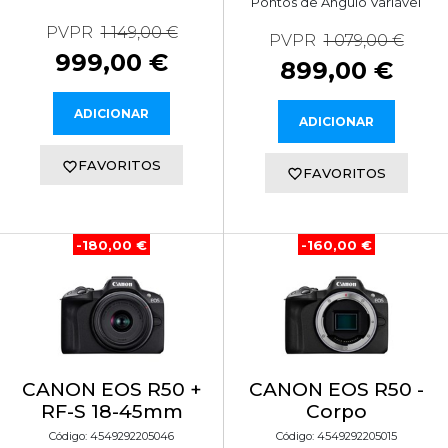
Pontos de Ângulo Variável
PVPR
1 149,00 €
PVPR
1 079,00 €
999,00 €
899,00 €
ADICIONAR
ADICIONAR
FAVORITOS
FAVORITOS
-180,00 €
-160,00 €
CANON EOS R50 +
CANON EOS R50 -
RF-S 18-45mm
Corpo
Código: 4549292205046
Código: 4549292205015