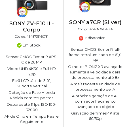
SONY a7CR (Silver)
SONY ZV-E10 II -
Corpo
Código: 4548736154056
Código: 4548736160781
Indisponível
Em Stock
Sensor CMOS Exmor R full-
frame retroiluminado de 61,0
Sensor CMOS Exmor R APS-
MP
C de 26 MP
O motor BIONZ XR avançado
Vídeo UHD 4K30 e Full HD
aumenta a velocidade geral
120p
do processamento até 8x
Ecrã LCD tátil de 3,0",
A mais recente unidade de
Suporte Vertical
processamento de IA
Deteção de Fase Híbrida
A próxima geração de AF
Rápida com 759 pontos
com reconhecimento
Disparos até 11 fps, ISO 100-
avançado do objeto
32000
Gravação de filmes 4K até
AF de Olho em Tempo Real e
60/50p
Seguimento