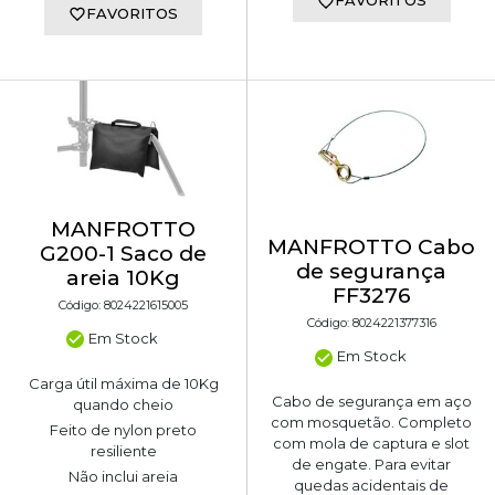
FAVORITOS
FAVORITOS
MANFROTTO
MANFROTTO Cabo
G200-1 Saco de
de segurança
areia 10Kg
FF3276
Código: 8024221615005
Código: 8024221377316
Em Stock
Em Stock
Carga útil máxima de 10Kg
Cabo de segurança em aço
quando cheio
com mosquetão. Completo
Feito de nylon preto
com mola de captura e slot
resiliente
de engate. Para evitar
Não inclui areia
quedas acidentais de