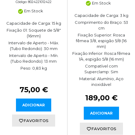
Código: 8024221012422
Em Stock
Em Stock
Capacidade de Carga: 3 kg
Comprimento do Braço: 53
Capacidade de Carga: 15 kg
cm
Fixação 01: Soquete de 5/8"
Fixação Superior: Rosca
(16mm)
fêmea 3/8, espigão 5/8 (16
Intervalo de Aperto - Máx.
mm)
(Tubo Redondo): 30 mm
Fixação Inferior: Rosca fêmea
Intervalo de Aperto - Mín.
1/4, espigão 5/8 (16 mm)
(Tubo Redondo): 13 mm
Compatível com
Peso: 0,83 kg
Superclamp: Sim
Material: Alumínio, Aço
inoxidável
75,00 €
189,00 €
ADICIONAR
ADICIONAR
FAVORITOS
FAVORITOS