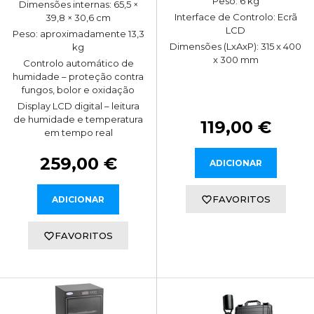
Peso: 6 kg
Dimensões internas: 65,5 ×
Interface de Controlo: Ecrã
39,8 × 30,6 cm
LCD
Peso: aproximadamente 13,3
Dimensões (LxAxP): 315 x 400
kg
x 300 mm
Controlo automático de
humidade – proteção contra
fungos, bolor e oxidação
Display LCD digital – leitura
de humidade e temperatura
119,00 €
em tempo real
259,00 €
ADICIONAR
FAVORITOS
ADICIONAR
FAVORITOS