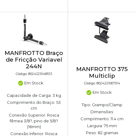
MANFROTTO Braço
de Fricção Variavel
244N
MANFROTTO 375
Código: 8024221048513
Multiclip
Em Stock
Código: 8024221067514
Em Stock
Capacidade de Carga: 3 kg
Comprimento do Braço: 53
Tipo: Grampo/Clamp
cm
Dimensões:
Conexão Superior: Rosca
Comprimento: 11.4 cm
fêmea 3/8?, pino de 5/8?
Largura: 75 mm
(16mm)
Peso: 82 gramas
Conexão Inferior: Rosca