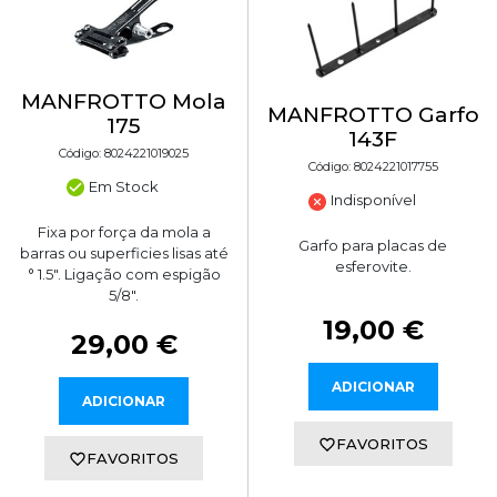
MANFROTTO Mola
MANFROTTO Garfo
175
143F
Código: 8024221019025
Código: 8024221017755
Em Stock
Indisponível
Fixa por força da mola a
Garfo para placas de
barras ou superficies lisas até
esferovite.
° 1.5". Ligação com espigão
5/8".
19,00 €
29,00 €
ADICIONAR
ADICIONAR
FAVORITOS
FAVORITOS