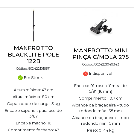
MANFROTTO
MANFROTTO MINI
BLACKLITE POLE
PINÇA C/MOLA 275
122B
Código: 8024221049343
Código: 8024221016871
Indisponível
Em Stock
Encaixe 01: rosca fêmea de
Altura mínima: 47 cm
5/8" (16 mm)
Altura máxima: 80 cm
Comprimento: 10,7 cm
Capacidade de carga: 3 kg
Alcance da braçadeira – tubo
Encaixe superior: parafuso de
redondo máx.: 35 mm
3/8?
Alcance da braçadeira – tubo
Encaixe macho: 16
redondo mín.: 5 mm
Comprimento fechado: 47
Peso: 0,144 kg