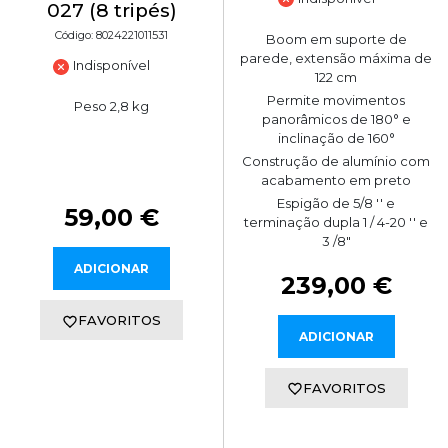
027 (8 tripés)
Código: 8024221011531
Boom em suporte de
parede, extensão máxima de
Indisponível
122 cm
Permite movimentos
Peso 2,8 kg
panorâmicos de 180° e
inclinação de 160°
Construção de alumínio com
acabamento em preto
Espigão de 5/8 '' e
59,00 €
terminação dupla 1 / 4-20 '' e
3 /8"
ADICIONAR
239,00 €
FAVORITOS
ADICIONAR
FAVORITOS