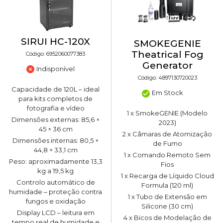
SIRUI HC-120X
SMOKEGENIE
Theatrical Fog
Código: 6952060077383
Generator
Indisponível
Código: 4897130720023
Capacidade de 120L – ideal
Em Stock
para kits completos de
fotografia e vídeo
1 x SmokeGENIE (Modelo
Dimensões externas: 85,6 ×
2023)
45 × 36 cm
2 x Câmaras de Atomização
Dimensões internas: 80,5 ×
de Fumo
44,8 × 33,1 cm
1 x Comando Remoto Sem
Peso: aproximadamente 13,3
Fios
kg a 19,5 kg
1 x Recarga de Líquido Cloud
Controlo automático de
Formula (120 ml)
humidade – proteção contra
1 x Tubo de Extensão em
fungos e oxidação
Silicone (30 cm)
Display LCD – leitura em
4 x Bicos de Modelação de
tempo real de humidade e