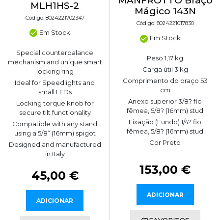
MANFROTTO Braço
MLH1HS-2
Mágico 143N
Código: 8024221702347
Código: 8024221017830
Em Stock
Em Stock
Special counterbalance
Peso 1,17 kg
mechanism and unique smart
Carga útil 3 kg
locking ring
Comprimento do braço 53
Ideal for Speedlights and
cm
small LEDs
Anexo superior 3/8? fio
Locking torque knob for
fêmea, 5/8? (16mm) stud
secure tilt functionality
Fixação (Fundo) 1/4? fio
Compatible with any stand
fêmea, 5/8? (16mm) stud
using a 5/8” (16mm) spigot
Cor Preto
Designed and manufactured
in Italy
153,00 €
45,00 €
ADICIONAR
ADICIONAR