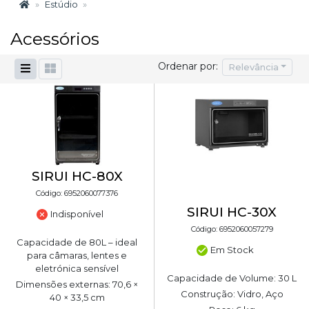
Estúdio
Acessórios
Ordenar por:
Relevância
SIRUI HC-80X
Código: 6952060077376
SIRUI HC-30X
Indisponível
Código: 6952060057279
Capacidade de 80L – ideal
Em Stock
para câmaras, lentes e
eletrónica sensível
Capacidade de Volume: 30 L
Dimensões externas: 70,6 ×
Construção: Vidro, Aço
40 × 33,5 cm