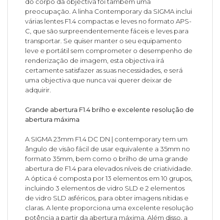
do corpo da objectiva foi também uma
preocupação. A linha Contemporary da SIGMA inclui
várias lentes F1.4 compactas e leves no formato APS-
C, que são surpreendentemente fáceis e leves para
transportar. Se quiser manter o seu equipamento
leve e portátil sem comprometer o desempenho de
renderização de imagem, esta objectiva irá
certamente satisfazer as suas necessidades, e será
uma objectiva que nunca vai querer deixar de
adquirir.
Grande abertura F1.4 brilho e excelente resolução de
abertura máxima
A SIGMA 23mm F1.4 DC DN | contemporary tem um
ângulo de visão fácil de usar equivalente a 35mm no
formato 35mm, bem como o brilho de uma grande
abertura de F1.4 para elevados níveis de criatividade.
A óptica é composta por 13 elementos em 10 grupos,
incluindo 3 elementos de vidro SLD e 2 elementos
de vidro SLD asféricos, para obter imagens nítidas e
claras. A lente proporciona uma excelente resolução
potência a partir da abertura máxima. Além disso, a