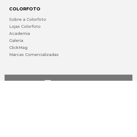
COLORFOTO
Sobre a Colorfoto
Lojas Colorfoto
Academia
Galeria
ClickMag
Marcas Comercializadas
lojaonline@colorfoto.pt
© 2026 COLORFOTO de Barreiros da Silva, Lda. Todos os
direitos reservados