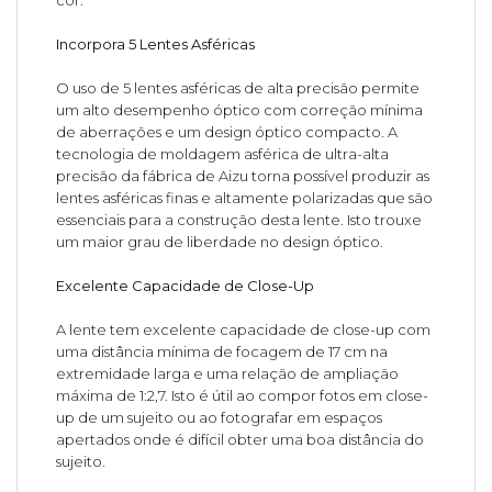
cor.
Incorpora 5 Lentes Asféricas
O uso de 5 lentes asféricas de alta precisão permite
um alto desempenho óptico com correção mínima
de aberrações e um design óptico compacto. A
tecnologia de moldagem asférica de ultra-alta
precisão da fábrica de Aizu torna possível produzir as
lentes asféricas finas e altamente polarizadas que são
essenciais para a construção desta lente. Isto trouxe
um maior grau de liberdade no design óptico.
Excelente Capacidade de Close-Up
A lente tem excelente capacidade de close-up com
uma distância mínima de focagem de 17 cm na
extremidade larga e uma relação de ampliação
máxima de 1:2,7. Isto é útil ao compor fotos em close-
up de um sujeito ou ao fotografar em espaços
apertados onde é difícil obter uma boa distância do
sujeito.