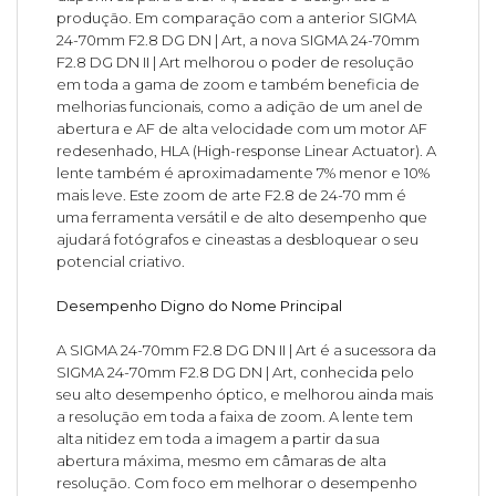
produção. Em comparação com a anterior SIGMA
24-70mm F2.8 DG DN | Art, a nova SIGMA 24-70mm
F2.8 DG DN II | Art melhorou o poder de resolução
em toda a gama de zoom e também beneficia de
melhorias funcionais, como a adição de um anel de
abertura e AF de alta velocidade com um motor AF
redesenhado, HLA (High-response Linear Actuator). A
lente também é aproximadamente 7% menor e 10%
mais leve. Este zoom de arte F2.8 de 24-70 mm é
uma ferramenta versátil e de alto desempenho que
ajudará fotógrafos e cineastas a desbloquear o seu
potencial criativo.
Desempenho Digno do Nome Principal
A SIGMA 24-70mm F2.8 DG DN II | Art é a sucessora da
SIGMA 24-70mm F2.8 DG DN | Art, conhecida pelo
seu alto desempenho óptico, e melhorou ainda mais
a resolução em toda a faixa de zoom. A lente tem
alta nitidez em toda a imagem a partir da sua
abertura máxima, mesmo em câmaras de alta
resolução. Com foco em melhorar o desempenho