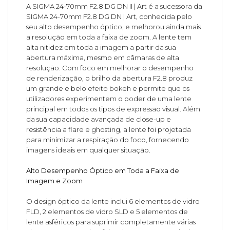
A SIGMA 24-70mm F2.8 DG DN II | Art é a sucessora da
SIGMA 24-70mm F2.8 DG DN | Art, conhecida pelo
seu alto desempenho óptico, e melhorou ainda mais
a resolução em toda a faixa de zoom. A lente tem
alta nitidez em toda a imagem a partir da sua
abertura máxima, mesmo em câmaras de alta
resolução. Com foco em melhorar o desempenho
de renderização, o brilho da abertura F2.8 produz
um grande e belo efeito bokeh e permite que os
utilizadores experimentem o poder de uma lente
principal em todos os tipos de expressão visual. Além
da sua capacidade avançada de close-up e
resistência a flare e ghosting, a lente foi projetada
para minimizar a respiração do foco, fornecendo
imagens ideais em qualquer situação.
Alto Desempenho Óptico em Toda a Faixa de
Imagem e Zoom
O design óptico da lente inclui 6 elementos de vidro
FLD, 2 elementos de vidro SLD e 5 elementos de
lente asféricos para suprimir completamente várias