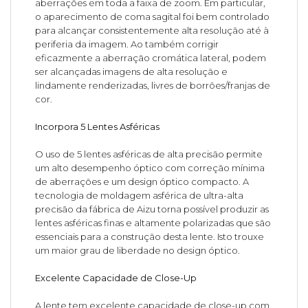
aberrações em toda a faixa de zoom. Em particular,
o aparecimento de coma sagital foi bem controlado
para alcançar consistentemente alta resolução até à
periferia da imagem. Ao também corrigir
eficazmente a aberração cromática lateral, podem
ser alcançadas imagens de alta resolução e
lindamente renderizadas, livres de borrões/franjas de
cor.
Incorpora 5 Lentes Asféricas
O uso de 5 lentes asféricas de alta precisão permite
um alto desempenho óptico com correção mínima
de aberrações e um design óptico compacto. A
tecnologia de moldagem asférica de ultra-alta
precisão da fábrica de Aizu torna possível produzir as
lentes asféricas finas e altamente polarizadas que são
essenciais para a construção desta lente. Isto trouxe
um maior grau de liberdade no design óptico.
Excelente Capacidade de Close-Up
A lente tem excelente capacidade de close-up com