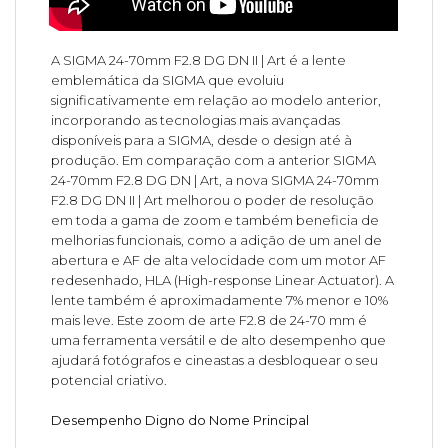
A SIGMA 24-70mm F2.8 DG DN II | Art é a lente
emblemática da SIGMA que evoluiu
significativamente em relação ao modelo anterior,
incorporando as tecnologias mais avançadas
disponíveis para a SIGMA, desde o design até à
produção. Em comparação com a anterior SIGMA
24-70mm F2.8 DG DN | Art, a nova SIGMA 24-70mm
F2.8 DG DN II | Art melhorou o poder de resolução
em toda a gama de zoom e também beneficia de
melhorias funcionais, como a adição de um anel de
abertura e AF de alta velocidade com um motor AF
redesenhado, HLA (High-response Linear Actuator). A
lente também é aproximadamente 7% menor e 10%
mais leve. Este zoom de arte F2.8 de 24-70 mm é
uma ferramenta versátil e de alto desempenho que
ajudará fotógrafos e cineastas a desbloquear o seu
potencial criativo.
Desempenho Digno do Nome Principal