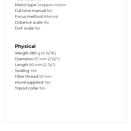
Motor type
Stepper motor
Full time manual
No
Focus method
Internal
Distance scale
No
DoF scale
No
Physical
Weight 280
g (0.62 lb)
Diameter
67 mm (2.62?)
Length
60 mm (2.34?)
Sealing
Yes
Filter thread
55 mm
Hood supplied
Yes
Tripod collar
No