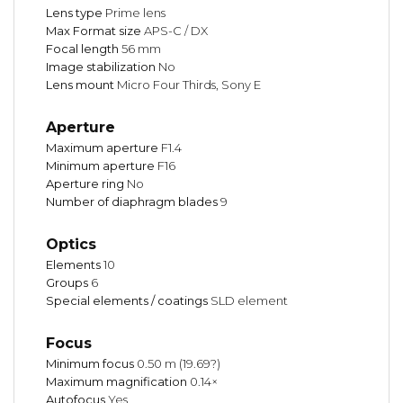
Lens type
Prime lens
Max Format size
APS-C / DX
Focal length
56 mm
Image stabilization
No
Lens mount
Micro Four Thirds, Sony E
Aperture
Maximum aperture
F1.4
Minimum aperture
F16
Aperture ring
No
Number of diaphragm blades
9
Optics
Elements
10
Groups
6
Special elements / coatings
SLD element
Focus
Minimum focus
0.50 m (19.69?)
Maximum magnification
0.14×
Autofocus
Yes