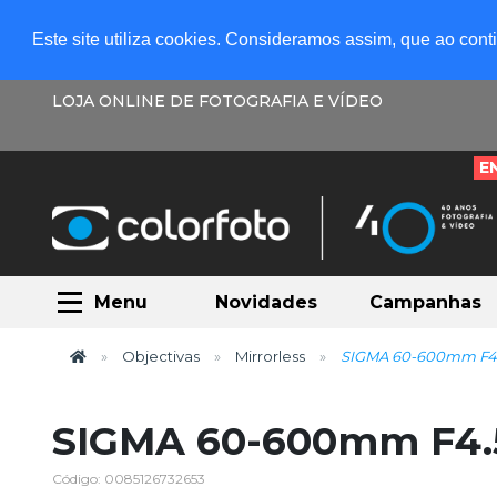
Este site utiliza cookies. Consideramos assim, que ao con
LOJA ONLINE DE FOTOGRAFIA E VÍDEO
E
Menu
Novidades
Campanhas
Objectivas
Mirrorless
SIGMA 60-600mm F4.5
SIGMA 60-600mm F4.5
Código: 0085126732653