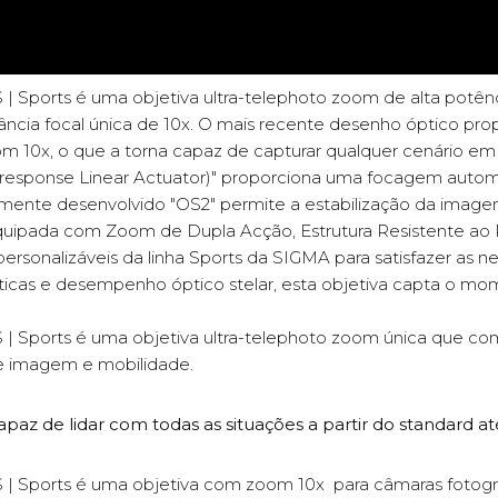
Sports é uma objetiva ultra-telephoto zoom de alta potên
tância focal única de 10x. O mais recente desenho óptico 
x, o que a torna capaz de capturar qualquer cenário em al
esponse Linear Actuator)" proporciona uma focagem autom
temente desenvolvido "OS2" permite a estabilização da imag
ipada com Zoom de Dupla Acção, Estrutura Resistente ao 
ersonalizáveis da linha Sports da SIGMA para satisfazer as 
ísticas e desempenho óptico stelar, esta objetiva capta o 
Sports é uma objetiva ultra-telephoto zoom única que com
 imagem e mobilidade.
z de lidar com todas as situações a partir do standard até
Sports é uma objetiva com zoom 10x para câmaras fotográf