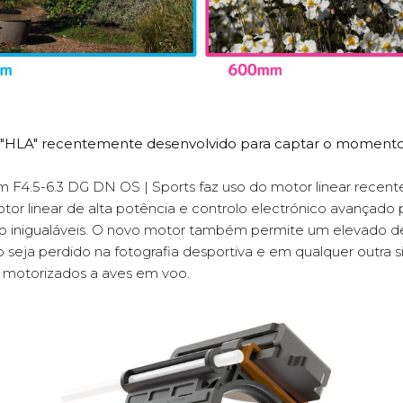
r "HLA" recentemente desenvolvido para captar o momento
F4.5-6.3 DG DN OS | Sports faz uso do motor linear recen
motor linear de alta potência e controlo electrónico avança
isão inigualáveis. O novo motor também permite um elevado
seja perdido na fotografia desportiva e em qualquer outra s
 motorizados a aves em voo.