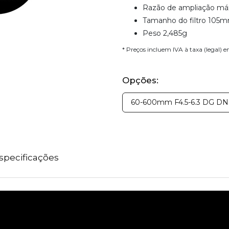
Razão de ampliação máx
Tamanho do filtro 105
Peso 2,485g
* Preços incluem IVA à taxa (legal) 
Opções:
60-600mm F4.5-6.3 DG DN 
specificações