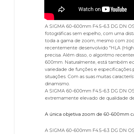
A SIGMA 60-600mm F4.5-6.3 DG DN OS | 
fotográficas sem espelho, com uma dis
toda a gama de zoom, mesmo com zoom 10
recentemente desenvolvido "HLA (Highr
precisa. Além disso, o algoritmo recen
600mm. Naturalmente, está também equ
variedade de funções e especificações p
situações. Com as suas muitas caracter
dinamismo.
A SIGMA 60-600mm F4.5-6.3 DG DN OS | 
extremamente elevado de qualidade de
A única objetiva zoom de 60-600mm capa
A SIGMA 60-600mm F4.5-6.3 DG DN OS | 