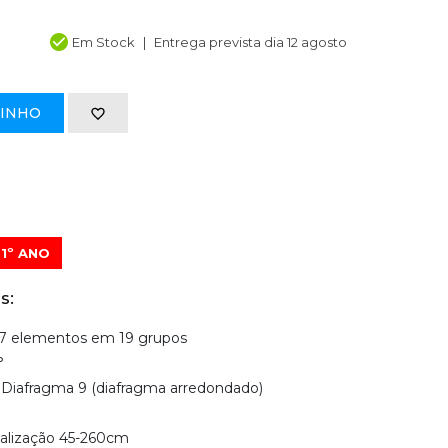
Em Stock
Entrega prevista dia 12 agosto
RINHO
1º ANO
s:
27 elementos em 19 grupos
°
Diafragma 9 (diafragma arredondado)
calização 45-260cm