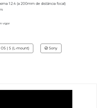
ima 1:2.4 (a 200mm de distância focal)
mm
em vigor
OS | S (L-mount)
Sony