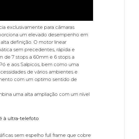
cia exclusivamente para câmaras
proporciona um elevado desempenho em
ta definição. O motor linear
ática sem precedentes, rápida e
em de 7 stops a 60mm e 6 stops a
Pó e aos Salpicos, bem como uma
necessidades de vários ambientes e
momento com um optimo sentido de
bina uma alta ampliação com um nível
 à ultra-telefoto
icas sem espelho full frame que cobre