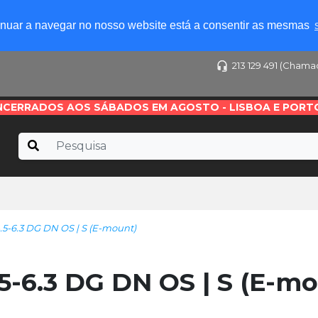
tinuar a navegar no nosso website está a consentir as mesmas
213 129 491 (Chama
NCERRADOS AOS SÁBADOS EM AGOSTO - LISBOA E PORT
-6.3 DG DN OS | S (E-mount)
-6.3 DG DN OS | S (E-mo