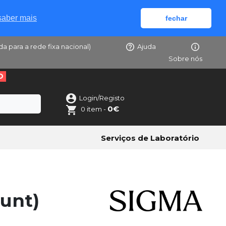
saber mais
fechar
da para a rede fixa nacional)
Ajuda
Sobre nós
O
Login/Registo
0€
0 item -
Serviços de Laboratório
unt)